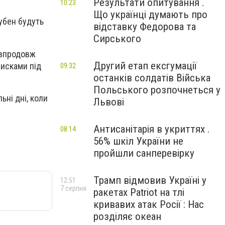
Результати опитування .
10:23
Що українці думають про
убен будуть
відставку Федорова та
Сирського
 впродовж
Другий етап ексгумації
писками під
09:32
останків солдатів Війська
Польського розпочнеться у
ьні дні, коли
Львові
Антисанітарія в укриттях .
08:14
56% шкіл України не
пройшли санперевірку
Трамп відмовив Україні у
12:51
7 серпня
ракетах Patriot на тлі
кривавих атак Росії : Нас
розділяє океан