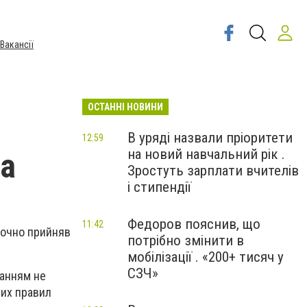
Вакансії
ОСТАННІ НОВИНИ
В уряді назвали пріоритети
12:59
на новий навчальний рік .
та
Зростуть зарплати вчителів
і стипендії
Федоров пояснив, що
11:42
аточно прийняв
потрібно змінити в
мобілізації . «200+ тисяч у
СЗЧ»
ханням не
них правил