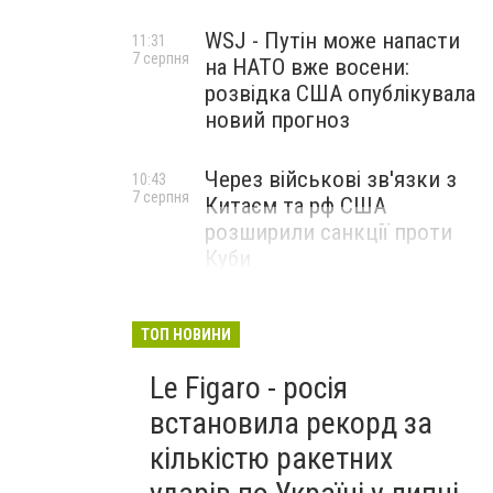
WSJ - Путін може напасти
11:31
7 серпня
на НАТО вже восени:
розвідка США опублікувала
новий прогноз
Через військові зв'язки з
10:43
7 серпня
Китаєм та рф США
розширили санкції проти
Куби
ТОП НОВИНИ
Le Figaro - росія
встановила рекорд за
кількістю ракетних