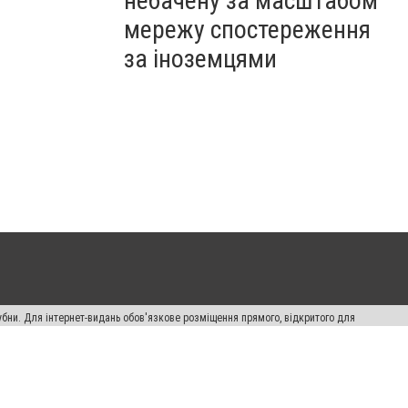
небачену за масштабом
мережу спостереження
за іноземцями
убни. Для інтернет-видань обов'язкове розміщення прямого, відкритого для
лама" публікуються на правах реклами.
ості
Правила сайту