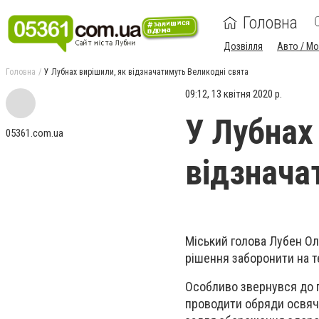
Головна
Дозвілля
Авто / М
Головна
У Лубнах вирішили, як відзначатимуть Великодні свята
09:12, 13 квітня 2020 р.
У Лубнах
05361.com.ua
відзнача
Міський голова Лубен Ол
рішення заборонити на т
Особливо звернувся до п
проводити обряди освяче