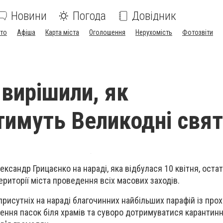
Новини
Погода
Довідник
ото
Афіша
Карта міста
Оголошення
Нерухомість
Фотозвіти
 вирішили, як
тимуть Великодні свя
ександр Грицаєнко на нараді, яка відбулася 10 квітня, ост
ериторії міста проведення всіх масових заходів.
рисутніх на нараді благочинних найбільших парафій із про
ння пасок біля храмів та суворо дотримуватися карантин