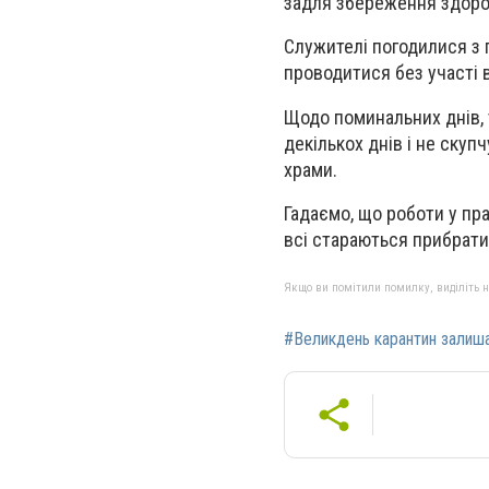
задля збереження здоро
Служителі погодилися з 
проводитися без участі в
Щодо поминальних днів,
декількох днів і не скуп
храми.
Гадаємо, що роботи у пра
всі стараються прибрати
Якщо ви помітили помилку, виділіть нео
#Великдень карантин залиш