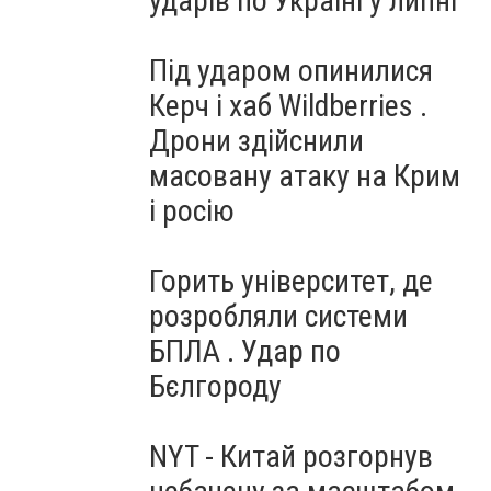
ударів по Україні у липні
Під ударом опинилися
Керч і хаб Wildberries .
Дрони здійснили
масовану атаку на Крим
і росію
Горить університет, де
розробляли системи
БПЛА . Удар по
Бєлгороду
NYT - Китай розгорнув