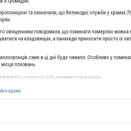
в'я громадян.
пропозицією та зазначили, що Великодні служби у храмах Л
ірян.
 то священники повідомили, що поминати померлих можна
чуватися на кладовищах, а панахиди приносити просто із за
воохоронців саме в ці дні буде чимало. Особливо у поминал
 місця поховань.
бхідний текст і натисніть Ctrl + Enter, щоб повідомити про це редакцію
айся вдома