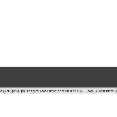
а умови розміщення в тексті обов'язкового посилання на 05361.com.ua - Сайт міста Л
сті або в якості джерела. Порушення виняткових прав переслідується Законом.
ський спецпроєкт", "Політичні новини", "Пресреліз", "PR", "Офіційно", "Політична рек
раншиза "CitySites"
Правила класифайд
Редакційна політика
Політика конфіденційн