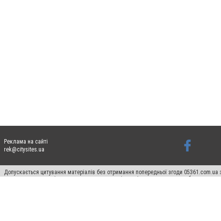
Реклама на сайті
rek@citysites.ua
Допускається цитування матеріалів без отримання попередньої згоди 05361.com.ua з
пошукових систем гіперпосилання на цитовані статті не нижче другого абзацу в тек
Матеріали з плашками "Новини компаній", "Промо", "Партнерський матеріал", "Партнер
Реклама на сайті
Ф