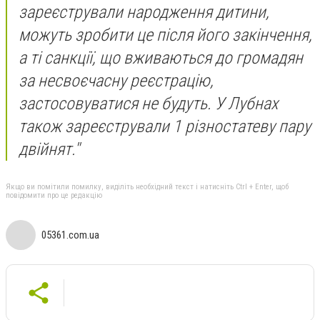
зареєстрували народження дитини,
можуть зробити це після його закінчення,
а ті санкції, що вживаються до громадян
за несвоєчасну реєстрацію,
застосовуватися не будуть. У Лубнах
також зареєстрували 1 різностатеву пару
двійнят.''
Якщо ви помітили помилку, виділіть необхідний текст і натисніть Ctrl + Enter, щоб
повідомити про це редакцію
05361.com.ua