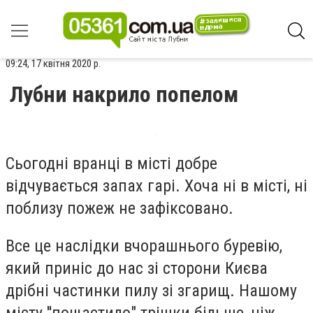
09:24, 17 квітня 2020 р.
Лубни накрило попелом
Сьогодні вранці в місті добре
відчувається запах гарі. Хоча ні в місті, ні
поблизу пожеж не зафіксовано.
Все це наслідки вчорашнього буревію,
який приніс до нас зі сторони Києва
дрібні частинки пилу зі згарищ. Нашому
місту ''пощастило" трішки більше, ніж