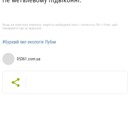
Не металевому підвіконні.
Якщо ви помітили помилку, виділіть необхідний текст і натисніть Ctrl + Enter, щоб
повідомити про це редакцію
#буревій пил екологія Лубни
05361.com.ua