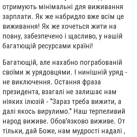
отримують мінімальні для виживання
зарплати. Як же набридло вже всім це
виживання! Як же хочеться жити на
повну, забезпечено і щасливо, у нашій
багатющій ресурсами країні!
Багатющій, але нахабно пограбованій
своїми ж урядовцями. І нинішній уряд -
не виключення. Остання фраза
президента, взагалі не залишає нам
ніяких ілюзій - ''Зараз треба вижити, а
далі якось вирулимо.'' Наш терпеливий
народ виживе. Обов'язково виживе. От
тільки, дай Боже, нам мудрості надалі ,