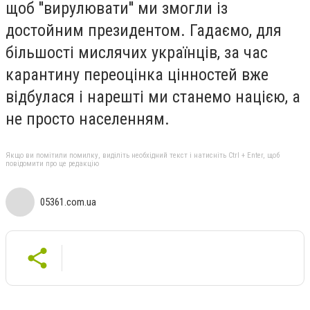
щоб ''вирулювати'' ми змогли із
достойним президентом. Гадаємо, для
більшості мислячих українців, за час
карантину переоцінка цінностей вже
відбулася і нарешті ми станемо нацією, а
не просто населенням.
Якщо ви помітили помилку, виділіть необхідний текст і натисніть Ctrl + Enter, щоб
повідомити про це редакцію
05361.com.ua