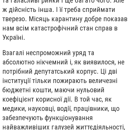
та галасливі ринки і ще багато чого. Але
ж дійсність інша. І її треба сприймати
тверезо. Місяць карантину добре показав
нам всім катастрофічний стан справ в
Україні.
Взагалі неспроможний уряд та
абсолютно нікчемний і, як виявилося, не
потрібний депутатський корпус. Ці дві
інституції тільки пожирають величезні
бюджетні кошти, маючи нульовий
коефіцієнт корисної дії. В той час, як
медики, науковці, водії, працівники, що
забезпечують функціонування
найважливіших галузей життєдіяльності,