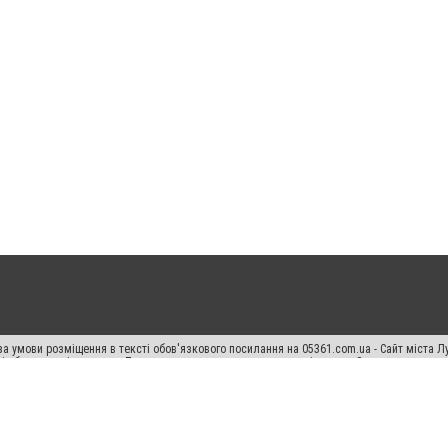
а умови розміщення в тексті обов'язкового посилання на 05361.com.ua - Сайт міста Л
сті або в якості джерела. Порушення виняткових прав переслідується Законом.
ський спецпроєкт", "Політичні новини", "Пресреліз", "PR", "Офіційно", "Політична рек
раншиза "CitySites"
Правила класифайд
Редакційна політика
Політика конфіденційн