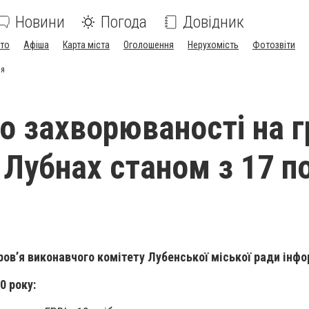
Новини
Погода
Довідник
ото
Афіша
Карта міста
Оголошення
Нерухомість
Фотозвіти
ня
о захворюваності на г
 Лубнах станом з 17 п
ров’я виконавчого комітету Лубенської міської ради інфо
0 року: