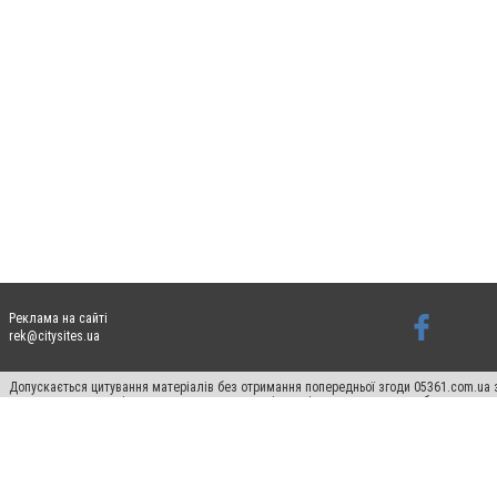
Реклама на сайті
rek@citysites.ua
Допускається цитування матеріалів без отримання попередньої згоди 05361.com.ua з
пошукових систем гіперпосилання на цитовані статті не нижче другого абзацу в тек
Матеріали з плашками "Новини компаній", "Промо", "Партнерський матеріал", "Партнер
Реклама на сайті
Ф