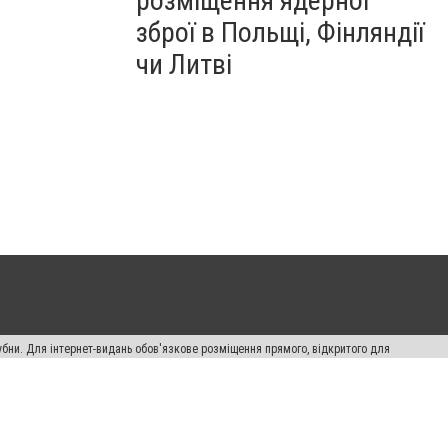
розміщення ядерної
зброї в Польщі, Фінляндії
чи Литві
убни. Для інтернет-видань обов'язкове розміщення прямого, відкритого для
лама" публікуються на правах реклами.
ості
Правила сайту