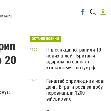
Вакансії
ОСТАННІ НОВИНИ
рип
Під санкції потрапили 19
09:27
нових цілей . Британія
о 20
вдарила по банках і
«тіньовому флоту» рф
Генштаб оприлюднив нові
08:19
дані . Втрати росії за добу
рмує:
перевищили 1200
військових