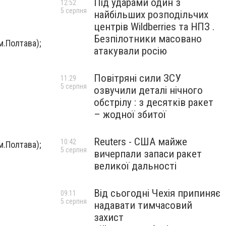
Під ударами один з
12:52
5 серпня
найбільших розподільчих
центрів Wildberries та НПЗ .
Безпілотники масовано
м.Полтава);
атакували росію
Повітряні сили ЗСУ
11:29
5 серпня
озвучили деталі нічного
обстрілу : з десятків ракет
– жодної збитої
Reuters - США майже
10:42
м.Полтава);
5 серпня
вичерпали запаси ракет
великої дальності
Від сьогодні Чехія припиняє
09:11
5 серпня
надавати тимчасовий
захист