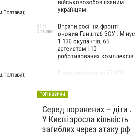
військовозобов’язаним
українцям
м.Полтава);
Втрати росії на фронті
08:41
5 серпня
оновив Генштаб ЗСУ : Мінус
1 130 окупантів, 65
артсистем і 10
роботизованих комплексів
Росія зруйнувала 37 АЗК
12:51
м.Полтава);
3 серпня
"Нафтогазу" від початку
року – частину атакували
повторно
ТОП НОВИНИ
Серед поранених – діти .
У Києві зросла кількість
загиблих через атаку рф