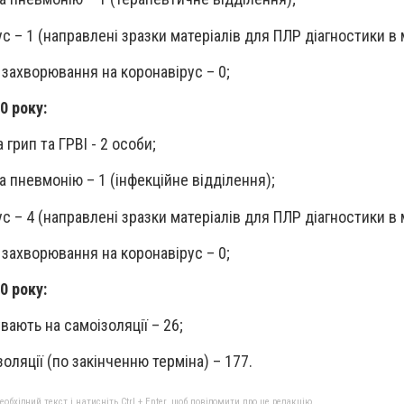
ус – 1
(
направлені зразки матеріалів для ПЛР діагностики в 
захворювання на коронавірус – 0;
0 року:
грип та ГРВІ - 2 особи;
а пневмонію – 1 (інфекційне відділення);
ус – 4
(
направлені зразки матеріалів для ПЛР діагностики в 
захворювання на коронавірус – 0;
0 року:
вають на самоізоляції – 26;
золяції (по закінченню терміна) – 177.
бхідний текст і натисніть Ctrl + Enter, щоб повідомити про це редакцію