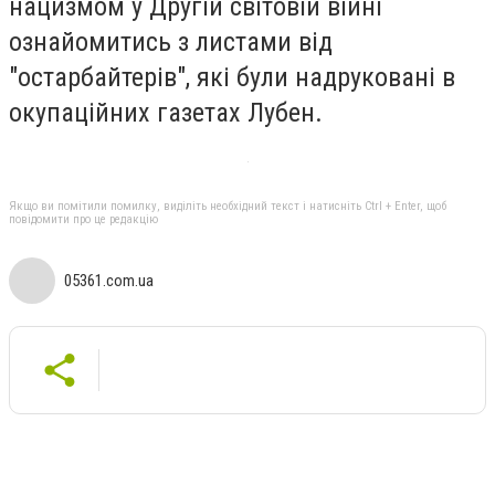
нацизмом у Другій світовій війні
ознайомитись з листами від
"остарбайтерів", які були надруковані в
окупаційних газетах Лубен.
Якщо ви помітили помилку, виділіть необхідний текст і натисніть Ctrl + Enter, щоб
повідомити про це редакцію
05361.com.ua