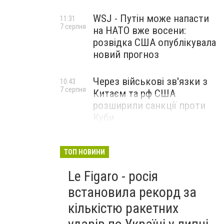
WSJ - Путін може напасти
11:31
7 серпня
на НАТО вже восени:
розвідка США опублікувала
новий прогноз
Через військові зв'язки з
10:43
7 серпня
Китаєм та рф США
розширили санкції проти
Куби
ТОП НОВИНИ
Le Figaro - росія
встановила рекорд за
кількістю ракетних