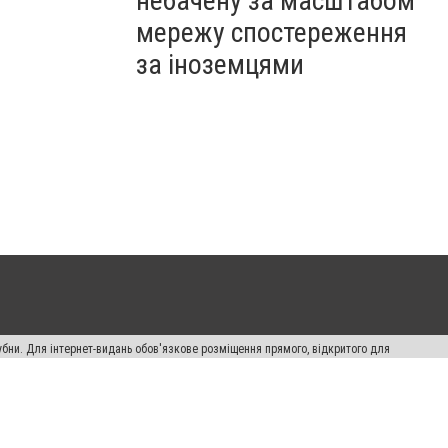
небачену за масштабом
мережу спостереження
за іноземцями
убни. Для інтернет-видань обов'язкове розміщення прямого, відкритого для
лама" публікуються на правах реклами.
ості
Правила сайту