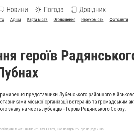
Новини
Погода
Довідник
ото
Афіша
Карта міста
Оголошення
Нерухомість
Фотозвіти
ня героїв Радянськог
Лубнах
 примирення представники Лубенського районного військов
ставниками міської організації ветеранів та громадським а
ого знаку на честь лубенців - Героїв Радянського Союзу.
бхідний текст і натисніть Ctrl + Enter, щоб повідомити про це редакцію