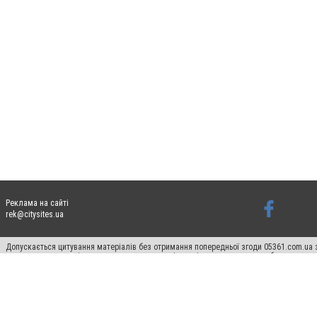
Реклама на сайті
rek@citysites.ua
Допускається цитування матеріалів без отримання попередньої згоди 05361.com.ua з
пошукових систем гіперпосилання на цитовані статті не нижче другого абзацу в тек
Матеріали з плашками "Новини компаній", "Промо", "Партнерський матеріал", "Партнер
Реклама на сайті
Ф