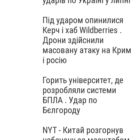
ударів по Україні у липні
Під ударом опинилися
Керч і хаб Wildberries .
Дрони здійснили
масовану атаку на Крим
і росію
Горить університет, де
розробляли системи
БПЛА . Удар по
Бєлгороду
NYT - Китай розгорнув