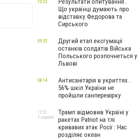
Результати опитування .
10:23
Що українці думають про
відставку Федорова та
Сирського
Другий етап ексгумації
09:32
останків солдатів Війська
Польського розпочнеться у
Львові
Антисанітарія в укриттях .
08:14
56% шкіл України не
пройшли санперевірку
Трамп відмовив Україні у
12:51
7 серпня
ракетах Patriot на тлі
кривавих атак Росії : Нас
розділяє океан