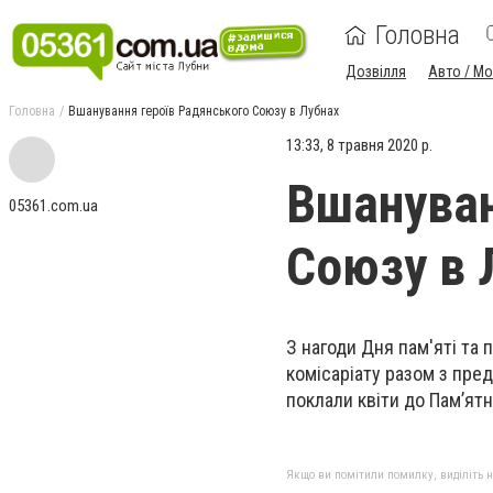
Головна
Дозвілля
Авто / М
Головна
Вшанування героїв Радянського Союзу в Лубнах
13:33, 8 травня 2020 р.
Вшануван
05361.com.ua
Союзу в 
З нагоди Дня пам'яті та
комісаріату разом з пред
поклали квіти до Пам’ятн
Якщо ви помітили помилку, виділіть нео