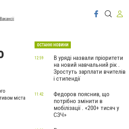
Вакансії
ОСТАННІ НОВИНИ
о
В уряді назвали пріоритети
12:59
на новий навчальний рік .
Зростуть зарплати вчителів
і стипендії
ого
Федоров пояснив, що
11:42
ктивом міста
потрібно змінити в
мобілізації . «200+ тисяч у
СЗЧ»