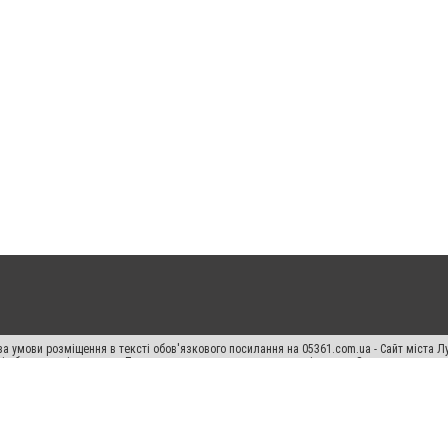
а умови розміщення в тексті обов'язкового посилання на 05361.com.ua - Сайт міста Л
сті або в якості джерела. Порушення виняткових прав переслідується Законом.
ський спецпроєкт", "Політичні новини", "Пресреліз", "PR", "Офіційно", "Політична рек
раншиза "CitySites"
Правила класифайд
Редакційна політика
Політика конфіденційн