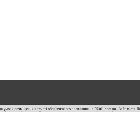
а умови розміщення в тексті обов'язкового посилання на 05361.com.ua - Сайт міста Л
сті або в якості джерела. Порушення виняткових прав переслідується Законом.
ський спецпроєкт", "Політичні новини", "Пресреліз", "PR", "Офіційно", "Політична рек
раншиза "CitySites"
Правила класифайд
Редакційна політика
Політика конфіденційн