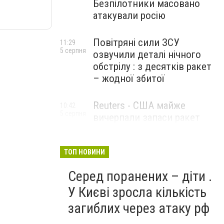
Безпілотники масовано
атакували росію
Повітряні сили ЗСУ
11:29
5 серпня
озвучили деталі нічного
обстрілу : з десятків ракет
– жодної збитої
Reuters - США майже
10:42
5 серпня
вичерпали запаси ракет
великої дальності
ТОП НОВИНИ
Серед поранених – діти .
У Києві зросла кількість
загиблих через атаку рф