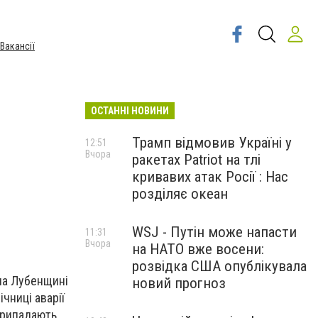
Вакансії
ОСТАННІ НОВИНИ
Трамп відмовив Україні у
12:51
Вчора
ракетах Patriot на тлі
кривавих атак Росії : Нас
розділяє океан
WSJ - Путін може напасти
11:31
Вчора
на НАТО вже восени:
розвідка США опублікувала
на Лубенщині
новий прогноз
чниці аварії
 припадають