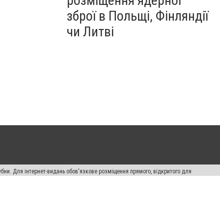
розміщення ядерної
зброї в Польщі, Фінляндії
чи Литві
убни. Для інтернет-видань обов'язкове розміщення прямого, відкритого для
лама" публікуються на правах реклами.
ості
Правила сайту