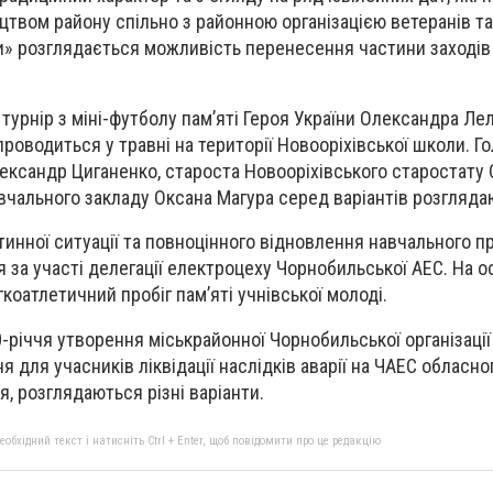
ицтвом району спільно з районною організацією ветеранів та
» розглядається можливість перенесення частини заходів
турнір з міні-футболу пам’яті Героя України Олександра Ле
роводиться у травні на території Новооріхівської школи. Г
ександр Циганенко, староста Новооріхівського старостату 
авчального закладу Оксана Магура серед варіантів розгляда
тинної ситуації та повноцінного відновлення навчального п
 за участі делегації електроцеху Чорнобильської АЕС. На о
коатлетичний пробіг пам’яті учнівської молоді.
-річчя утворення міськрайонної Чорнобильської організації 
я для учасників ліквідації наслідків аварії на ЧАЕС обласно
, розглядаються різні варіанти.
бхідний текст і натисніть Ctrl + Enter, щоб повідомити про це редакцію