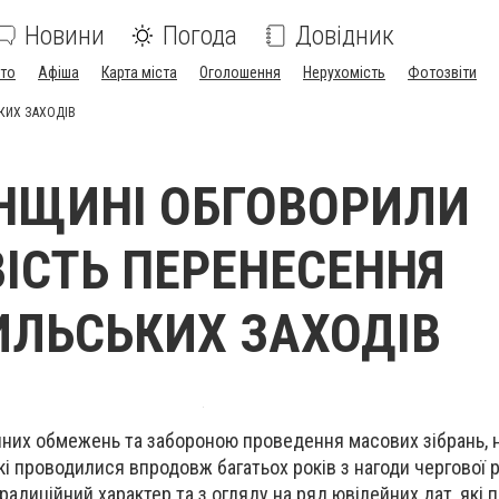
Новини
Погода
Довідник
ото
Афіша
Карта міста
Оголошення
Нерухомість
Фотозвіти
КИХ ЗАХОДІВ
НЩИНІ ОБГОВОРИЛИ
СТЬ ПЕРЕНЕСЕННЯ
ЛЬСЬКИХ ЗАХОДІВ
инних обмежень та забороною проведення масових зібрань, 
кі проводилися впродовж багатьох років з нагоди чергової рі
радиційний характер та з огляду на ряд ювілейних дат, які