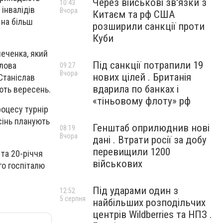
Через військові зв'язки з
10:43
 інвалідів
Вчора
Китаєм та рф США
 на більш
розширили санкції проти
Куби
леченка, який
Під санкції потрапили 19
олова
09:27
Вчора
нових цілей . Британія
Станіслав
вдарила по банках і
ють вересень.
«тіньовому флоту» рф
роцесу турнір
сінь планують
Генштаб оприлюднив нові
08:19
Вчора
дані . Втрати росії за добу
перевищили 1200
та 20-річчя
військових
го госпіталю
Під ударами один з
12:52
5 серпня
найбільших розподільчих
центрів Wildberries та НПЗ .