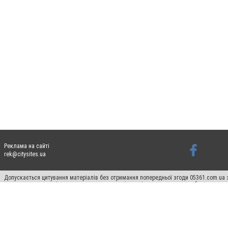
Реклама на сайті
rek@citysites.ua
Допускається цитування матеріалів без отримання попередньої згоди 05361.com.ua з
пошукових систем гіперпосилання на цитовані статті не нижче другого абзацу в тек
Матеріали з плашками "Новини компаній", "Промо", "Партнерський матеріал", "Партнер
Реклама на сайті
Ф