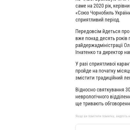
саме на 2020 рік, керівн
«Союз Чорнобиль України
сприятливий період.
Передовсім йдеться про 
вже понад десять років п
райдержадміністрації Ол
Ігнатенко та директор н
У разі сприятливої каран
пройде на початку місяця
змістити традиційний лег
Відносно святкування 30
неврологічного відділенн
ще тривають обговорення
Якщо ви помітили помилку, виділіть нео