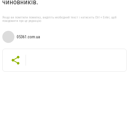
чиновників.
Якщо ви помітили помилку, виділіть необхідний текст і натисніть Ctrl + Enter, щоб
повідомити про це редакцію
05361.com.ua