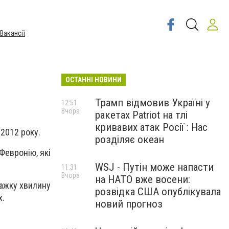
Вакансії
ОСТАННІ НОВИНИ
Трамп відмовив Україні у
12:51
Вчора
ракетах Patriot на тлі
кривавих атак Росії : Нас
2012 року.
розділяє океан
Февронію, які
WSJ - Путін може напасти
11:31
Вчора
на НАТО вже восени:
важку хвилину
розвідка США опублікувала
х.
новий прогноз