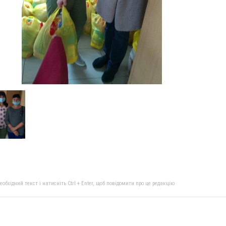
бхідний текст і натисніть Ctrl + Enter, щоб повідомити про це редакцію