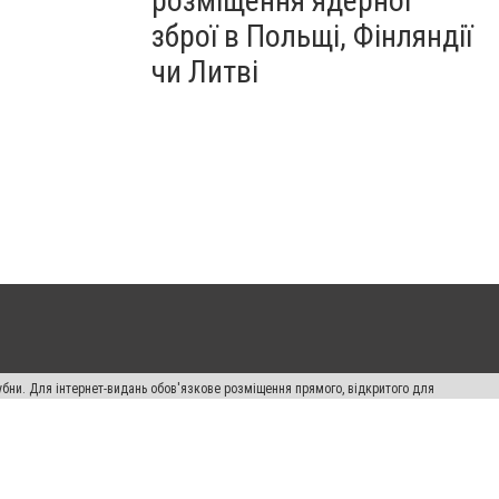
розміщення ядерної
зброї в Польщі, Фінляндії
чи Литві
убни. Для інтернет-видань обов'язкове розміщення прямого, відкритого для
лама" публікуються на правах реклами.
ості
Правила сайту