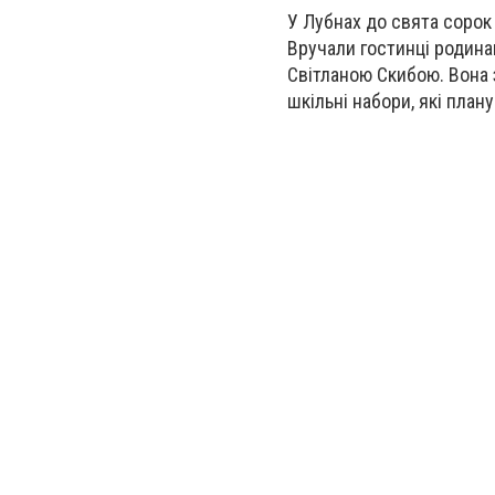
У Лубнах до свята сорок
Вручали гостинці родинам
Світланою Скибою. Вона 
шкільні набори, які план