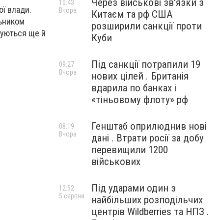
Через військові зв'язки з
10:43
ої влади.
Вчора
Китаєм та рф США
льником
розширили санкції проти
туються ще й
Куби
Під санкції потрапили 19
09:27
Вчора
нових цілей . Британія
вдарила по банках і
«тіньовому флоту» рф
Генштаб оприлюднив нові
08:19
Вчора
дані . Втрати росії за добу
перевищили 1200
військових
Під ударами один з
12:52
5 серпня
найбільших розподільчих
центрів Wildberries та НПЗ .