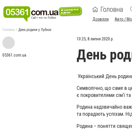
Головна
Дозвілля
Авто / М
Головна
День родини у Лубнах
10:25, 8 липня 2020 р.
День род
05361.com.ua
Український День родини
Символічно, що саме в ц
є покровителями сім’ї т
Родина надзвичайно важл
та порадіють успіхам. Ні
Родина – поняття священн