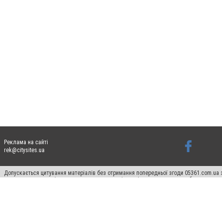
Реклама на сайті
rek@citysites.ua
Допускається цитування матеріалів без отримання попередньої згоди 05361.com.ua з
пошукових систем гіперпосилання на цитовані статті не нижче другого абзацу в тек
Матеріали з плашками "Новини компаній", "Промо", "Партнерський матеріал", "Партнер
Реклама на сайті
Ф