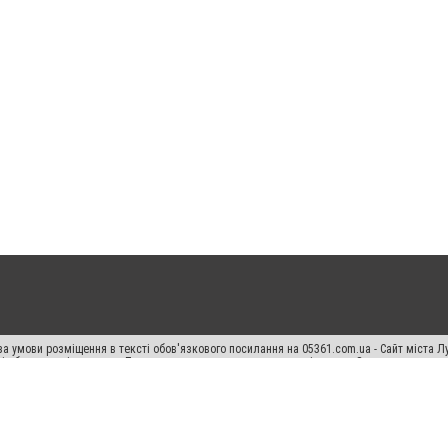
а умови розміщення в тексті обов'язкового посилання на 05361.com.ua - Сайт міста Л
сті або в якості джерела. Порушення виняткових прав переслідується Законом.
ський спецпроєкт", "Політичні новини", "Пресреліз", "PR", "Офіційно", "Політична рек
раншиза "CitySites"
Правила класифайд
Редакційна політика
Політика конфіденційн