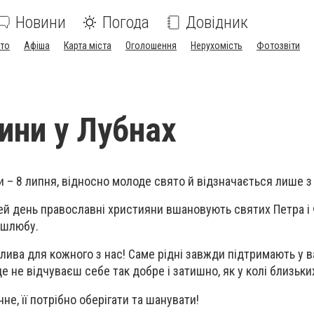
Новини
Погода
Довідник
ото
Афіша
Карта міста
Оголошення
Нерухомість
Фотозвіти
ини у Лубнах
 – 8 липня, відносно молоде свято й відзначається лише з 
ей день православні християни вшановують святих Петра і 
а шлюбу.
ива для кожного з нас! Саме рідні завжди підтримають у 
де не відчуваєш себе так добре і затишно, як у колі близьки
е, її потрібно оберігати та шанувати!