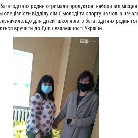
 багатодітних родин отримали продуктові набори від місцев
 спеціалісти відділу сім`ї, молоді та спорту на чолі з нача
зазначила, що для дітей–школярів із багатодітних родин го
ується вручити до Дня незалежності України.