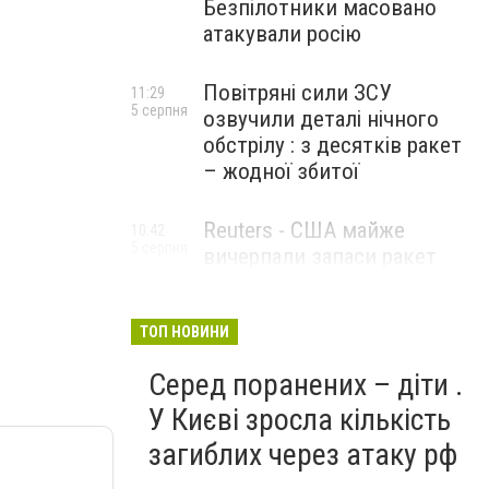
Безпілотники масовано
атакували росію
Повітряні сили ЗСУ
11:29
5 серпня
озвучили деталі нічного
обстрілу : з десятків ракет
– жодної збитої
Reuters - США майже
10:42
5 серпня
вичерпали запаси ракет
великої дальності
ТОП НОВИНИ
Серед поранених – діти .
У Києві зросла кількість
загиблих через атаку рф