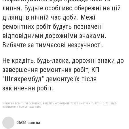
липня. Будьте особливо обережні на цій
ділянці в нічній час доби. Межі
ремонтних робіт будуть позначені
відповідними дорожніми знаками.
Вибачте за тимчасові незручності.
Не крадіть, будь-ласка, дорожні знаки до
завершення ремонтних робіт, КП
"Шляхрембуд" демонтує їх після
закінчення робіт.
Якщо ви помітили помилку, виділіть необхідний текст і натисніть Ctrl + Enter, щоб
повідомити про це редакцію
05361.com.ua