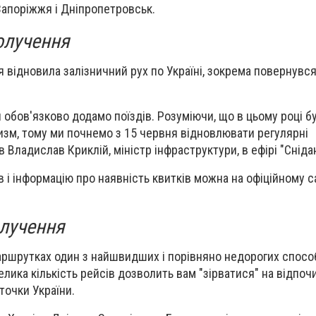
 Запоріжжя і Дніпропетровськ.
олучення
я відновила залізничний рух по Україні, зокрема повернувся
 обов'язково додамо поїздів. Розуміючи, що в цьому році б
изм, тому ми почнемо з 15 червня відновлювати регулярні
 Владислав Криклій, міністр інфраструктури, в ефірі "Сніданк
 і інформацію про наявність квитків можна на офіційному с
олучення
аршрутках один з найшвидших і порівняно недорогих спосо
елика кількість рейсів дозволить вам "зірватися" на відпоч
точки України.