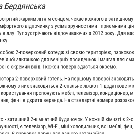
а Бердянська
рогрітий жарким літнім сонцем, чекає кожного в затишному 
омфортного відпочинку з усіма зручностями і приємними ці
 віллу. Тут зустрічають відпочиваючих з 2012 року. Для ва
нку.
собою 2-поверховий котедж зі своєю територією, парково
ев'яної альтанкою для вечірніх посиденьок і мангал для см
сі є окремий вхід. І кожен поверх здається окремо.
остора 2-поверховий готель. На першому поверсі знаходять
ожному з них знаходяться 2-спальне ліжко і 1 додаткове мі
користування пропонують меблі, телевізор, кондиціонер, мі
ник, фен і відкрита веранда. На стандартні номери розрахов
с - затишний 2-кімнатний будиночок. У кожній кімнаті є 2-с
чності, є телевізор, WI-FI, міні холодильник, всі меблі, фен,
арка. Є парковка поруч для вашого автомобіля.