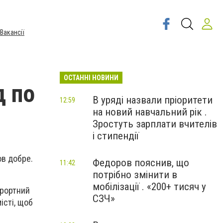
Вакансії
ОСТАННІ НОВИНИ
д по
В уряді назвали пріоритети
12:59
на новий навчальний рік .
Зростуть зарплати вчителів
і стипендії
ов добре.
Федоров пояснив, що
11:42
потрібно змінити в
мобілізації . «200+ тисяч у
урортний
СЗЧ»
істі, щоб