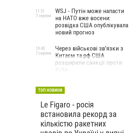
WSJ - Путін може напасти
11:31
7 серпня
на НАТО вже восени:
розвідка США опублікувала
новий прогноз
Через військові зв'язки з
10:43
7 серпня
Китаєм та рф США
розширили санкції проти
Куби
ТОП НОВИНИ
Le Figaro - росія
встановила рекорд за
кількістю ракетних