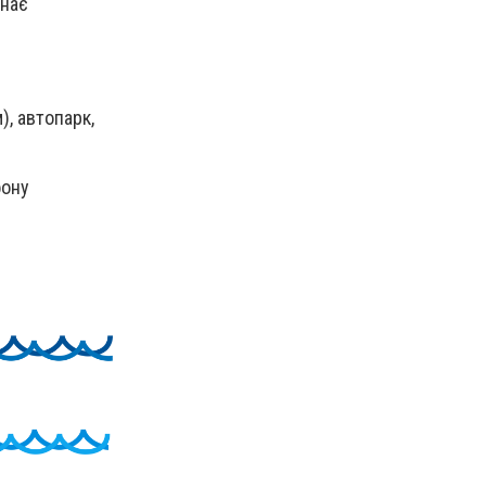
знає
), автопарк,
фону