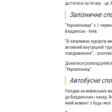
дістатися на літаку - це
Залізничне сп
"Укрзалізниця" з 1 червн
Бердянськ - Київ.
"В напрямках курортів ми
активний внутрішній тур
повідомлення", - розповів
Дізнатися розклад рейсів
"Укрзалізниці".
Автобусне сп
Поїздки на міжміських м
до Бердянська і назад. В
який момент з будь-якої 