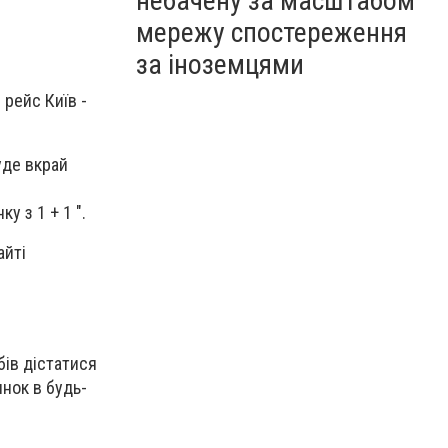
небачену за масштабом
мережу спостереження
за іноземцями
 рейс Київ -
уде вкрай
у з 1 + 1 ".
айті
бів дістатися
инок в будь-