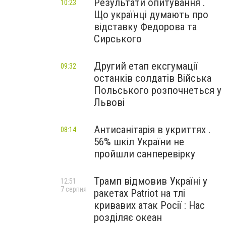
Результати опитування .
10:23
Що українці думають про
відставку Федорова та
Сирського
Другий етап ексгумації
09:32
останків солдатів Війська
Польського розпочнеться у
Львові
Антисанітарія в укриттях .
08:14
56% шкіл України не
пройшли санперевірку
Трамп відмовив Україні у
12:51
7 серпня
ракетах Patriot на тлі
кривавих атак Росії : Нас
розділяє океан