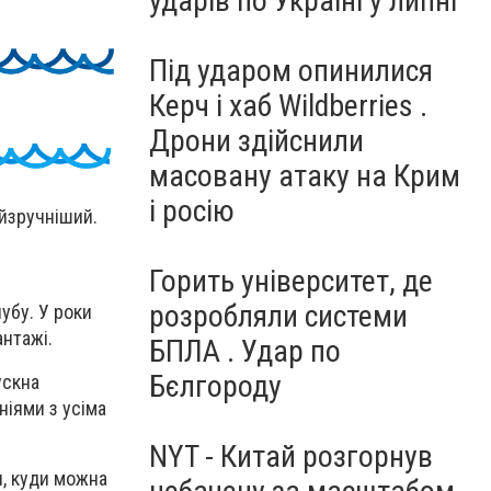
ударів по Україні у липні
Під ударом опинилися
Керч і хаб Wildberries .
Дрони здійснили
масовану атаку на Крим
і росію
айзручніший.
Горить університет, де
розробляли системи
убу. У роки
антажі.
БПЛА . Удар по
Бєлгороду
ускна
ніями з усіма
NYT - Китай розгорнув
я, куди можна