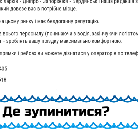
Харків - Дніпро - Запоріжжя - Бердянськ і наша редакція 
який довезе вас в потрібне місце.
на цьому ринку і має бездоганну репутацію.
а всього персоналу (починаючи з водія, закінчуючи логістом
т - зроблять вашу поїздку максимально комфортною.
апрямки і рейсах ви можете дізнатися у операторів по теле
405
518