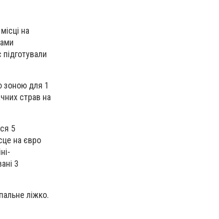
місці на
нами
с підготували
ю зоною для 1
ачних страв на
ся 5
сце на євро
ні-
ані 3
пальне ліжко.