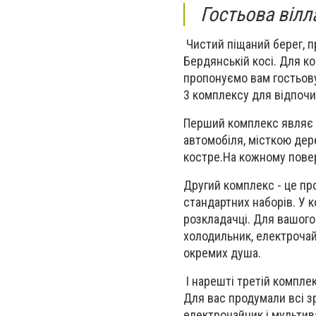
Гостьова вілл
Чистий піщаний берег, п
Бердянській косі. Для к
пропонуємо вам гостьову
3 комплексу для відпочи
Перший комплекс являє 
автомобіля, місткою дер
костре.На кожному повер
Другий комплекс - це пр
стандартних наборів. У к
розкладачці. Для вашого 
холодильник, електрочай
окремих душа.
І нарешті третій комплек
Для вас продумали всі зру
електрочайник і мультив