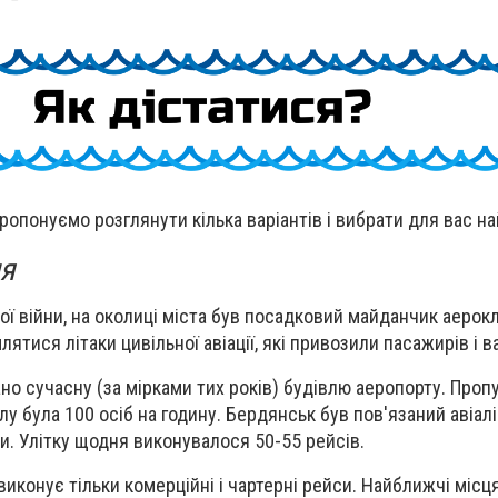
ропонуємо розглянути кілька варіантів і вибрати для вас н
ня
ої війни, на околиці міста був посадковий майданчик аерокл
ятися літаки цивільної авіації, які привозили пасажирів і в
но сучасну (за мірками тих років) будівлю аеропорту. Проп
 була 100 осіб на годину. Бердянськ був пов'язаний авіалі
и. Улітку щодня виконувалося 50-55 рейсів.
виконує тільки комерційні і чартерні рейси. Найближчі місц