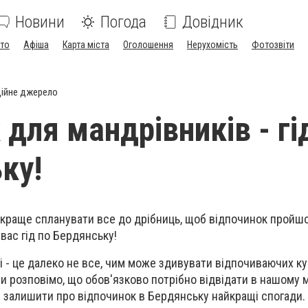
Новини
Погода
Довідник
ото
Афіша
Карта міста
Оголошення
Нерухомість
Фотозвіти
ійне джерело
для мандрівників - гі
ку!
 краще спланувати все до дрібниць, щоб відпочинок пройш
вас гід по Бердянську!
жі - це далеко не все, чим може здивувати відпочиваючих к
ми розповімо, що обов'язково потрібно відвідати в нашому м
і залишити про відпочинок в Бердянську найкращі спогади.