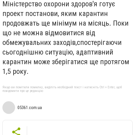
Міністерство охорони здоров'я готує
проект постанови, яким карантин
продовжать ще мінімум на місяць. Поки
що не можна відмовитися від
обмежувальних заходів,спостерігаючи
сьогоднішню ситуацію, адаптивний
карантин може зберігатися ще протягом
1,5 року.
Якщо ви помітили помилку, виділіть необхідний текст і натисніть Ctrl + Enter, щоб
повідомити про це редакцію
05361.com.ua