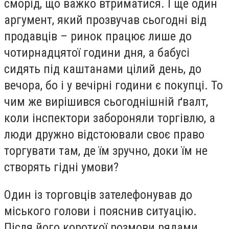
сморід, що важко втриматися. І ще один
аргумент, який прозвучав сьогодні від
продавців – ринок працює лише до
чотирнадцятої години дня, а бабусі
сидять під каштанами цілий день, до
вечора, бо і у вечірні години є покупці. То
чим же вирішився сьогоднішній ґвалт,
коли інспектори забороняли торгівлю, а
люди дружно відстоювали своє право
торгувати там, де їм зручно, доки їм не
створять гідні умови?
Один із торговців зателефонував до
міського голови і пояснив ситуацію.
Після його короткої розмови рядами