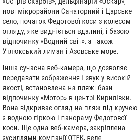
«Острів скарбів», дельфінарій «Оскар»,
нові мікрорайони Санаторний і Царське
село, початок Федотової коси з колесом
огляду, яке видніється вдалині, і базою
відпочинку «Водний світ», а також
Утлюкський лиман і Азовське море.
Інша сучасна веб-камера, що дозволяє
передавати зображення і звук у високій
якості, встановлена ​​на пляжі бази
відпочинку «Мотор» в центрі Кирилівки.
Вона відкриває огляд на пляж під кручею
з водною гіркою і панораму Федотової
коси. Ще одна веб-камера, закріплена
зусиллями компанії
QTEK,
веде