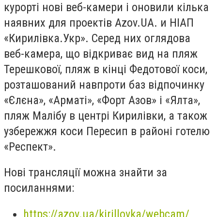
курорті нові веб-камери і оновили кілька
наявних для проектів Azov.UA.
и НІАП
«
Кирилівка.Укр»
.
Серед них оглядова
веб-камера, що відкриває вид на пляж
Терешкової, пляж в кінці Федотової коси,
розташований навпроти баз відпочинку
«Єлєна», «Арматі», «Форт Азов» і «Ялта»,
пляж Малібу в центрі Кирилівки, а також
узбережжя коси Пересип в районі готелю
«Респект».
Нові трансляції можна знайти за
посиланнями
:
https://azov.ua/kirillovka/webcam/