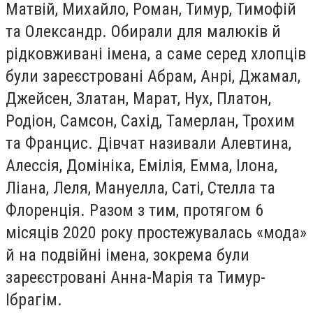
Матвій, Михайло, Роман, Тимур, Тимофій
та Олександр. Обирали для малюків й
рідковживані імена, а саме серед хлопців
були зареєстровані Абрам, Анрі, Джамал,
Джейсен, Златан, Марат, Нух, Платон,
Родіон, Самсон, Сахід, Тамерлан, Трохим
та Францис. Дівчат називали Алевтина,
Алессія, Домініка, Емілія, Емма, Ілона,
Ліана, Леля, Мануелла, Саті, Стелла та
Флоренція. Разом з тим, протягом 6
місяців 2020 року простежувалась «мода»
й на подвійні імена, зокрема були
зареєстровані Анна-Марія та Тимур-
Ібрагім.