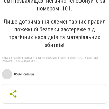
сміттєзвалищах, негайно телефонуйте за
номером 101.
Лише дотримання елементарних правил
пожежної безпеки застереже від
трагічних наслідків та матеріальних
збитків!
Якщо ви помітили помилку, виділіть необхідний текст і натисніть Ctrl + Enter, щоб
повідомити про це редакцію
05361.com.ua