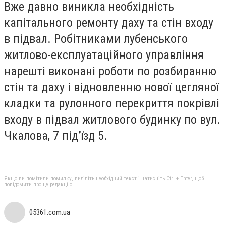
Вже давно виникла необхідність
капітального ремонту даху та стін входу
в підвал. Робітниками лубенського
житлово-експлуатаційного управління
нарешті виконані роботи по розбиранню
стін та даху і відновленню нової цегляної
кладки та рулонного перекриття покрівлі
входу в підвал житлового будинку по вул.
Чкалова, 7 під’їзд 5.
Якщо ви помітили помилку, виділіть необхідний текст і натисніть Ctrl + Enter, щоб
повідомити про це редакцію
05361.com.ua