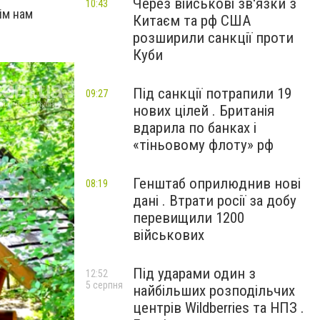
Через військові зв'язки з
10:43
ім нам
Китаєм та рф США
розширили санкції проти
Куби
Під санкції потрапили 19
09:27
нових цілей . Британія
вдарила по банках і
«тіньовому флоту» рф
Генштаб оприлюднив нові
08:19
дані . Втрати росії за добу
перевищили 1200
військових
Під ударами один з
12:52
5 серпня
найбільших розподільчих
центрів Wildberries та НПЗ .