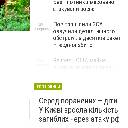
Безпілотники масовано
атакували росію
Повітряні сили ЗСУ
11:29
5 серпня
озвучили деталі нічного
обстрілу : з десятків ракет
– жодної збитої
Reuters - США майже
10:42
5 серпня
вичерпали запаси ракет
великої дальності
ТОП НОВИНИ
Серед поранених – діти .
У Києві зросла кількість
загиблих через атаку рф