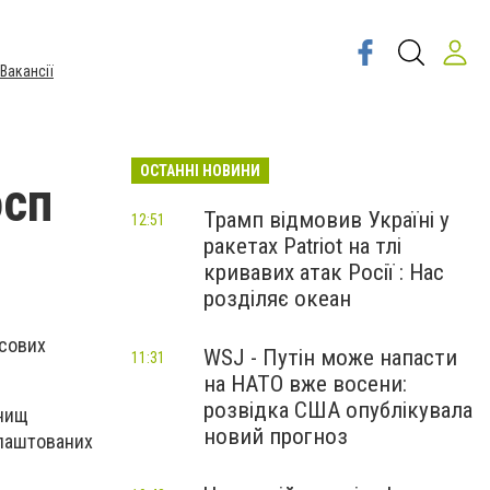
Вакансії
ОСТАННІ НОВИНИ
осп
Трамп відмовив Україні у
12:51
ракетах Patriot на тлі
кривавих атак Росії : Нас
розділяє океан
ісових
WSJ - Путін може напасти
11:31
на НАТО вже восени:
розвідка США опублікувала
гнищ
новий прогноз
блаштованих