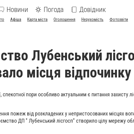
Новини
Погода
Довідник
ото
Афіша
Карта міста
Оголошення
Нерухомість
Фотозвіти
ство Лубенський лісг
ало місця відпочинку
 спекотної пори особливо актуальним є питання захисту л
ння пожеж від розкладених у непристосованих місцях во
иємство ДП " Лубенський лісгосп" створило цілу мережу о