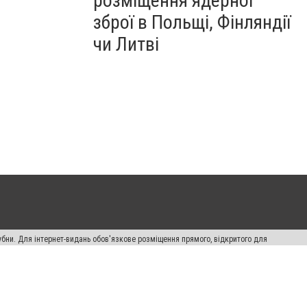
розміщення ядерної
зброї в Польщі, Фінляндії
чи Литві
убни. Для інтернет-видань обов'язкове розміщення прямого, відкритого для
лама" публікуються на правах реклами.
ості
Правила сайту