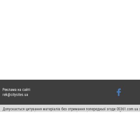
Реклама на сайті
rek@citysites.ua
Допускається цитування матеріалів без отримання попередньої згоди 05361.com.ua з
пошукових систем гіперпосилання на цитовані статті не нижче другого абзацу в тек
Матеріали з плашками "Новини компаній", "Промо", "Партнерський матеріал", "Партнер
Реклама на сайті
Ф