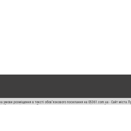
а умови розміщення в тексті обов'язкового посилання на 05361.com.ua - Сайт міста Л
сті або в якості джерела. Порушення виняткових прав переслідується Законом.
ський спецпроєкт", "Політичні новини", "Пресреліз", "PR", "Офіційно", "Політична рек
раншиза "CitySites"
Правила класифайд
Редакційна політика
Політика конфіденційн