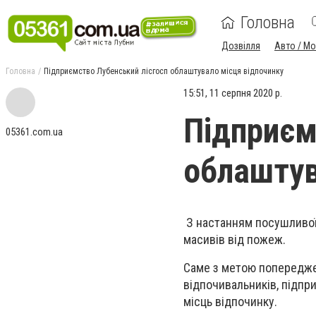
Головна
Дозвілля
Авто / М
Головна
Підприємство Лубенський лісгосп облаштувало місця відпочинку
15:51, 11 серпня 2020 р.
Підприєм
05361.com.ua
облаштув
З настанням посушливої,
масивів від пожеж.
Саме з метою попередже
відпочивальників, підпр
місць відпочинку.