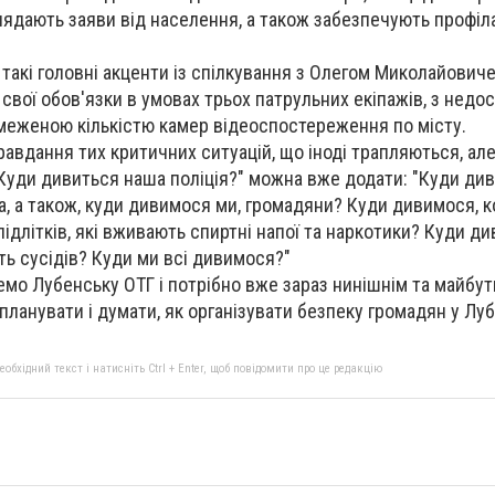
глядають заяви від населення, а також забезпечують профіл
такі головні акценти із спілкування з Олегом Миколайович
 свої обов'язки в умовах трьох патрульних екіпажів, з недо
бмеженою кількістю камер відеоспостереження по місту.
авдання тих критичних ситуацій, що іноді трапляються, але 
 "Куди дивиться наша поліція?" можна вже додати: "Куди ди
а, а також, куди дивимося ми, громадяни? Куди дивимося, 
длітків, які вживають спиртні напої та наркотики? Куди ди
ь сусідів? Куди ми всі дивимося?"
мо Лубенську ОТГ і потрібно вже зараз нинішнім та майбут
 планувати і думати, як організувати безпеку громадян у Лу
бхідний текст і натисніть Ctrl + Enter, щоб повідомити про це редакцію