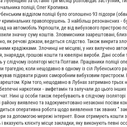
а Лубенщині за останні три місяці розповідає заступник, т
чальника поліції, Олег Кропивка.
Лубенським відділом поліції було оголошено 93 підозри (об
 кримінальних правопорушень. З найбільш резонансних - б
пад на автомобіль Укрпошти, де від вибухового пристрою 
озили значну суму коштів. Зловмисники заарештовані, близ
о, як речові докази, ведеться слідство. Також викрита зло
ими крадіжками. Злочинці не місцеві, у них вилучено автом
, знаряддя, грошові кошти та ювелірні вироби. Дані особи
 у слідчому ізоляторі міста Полтави. Працівники поліції о
ли трагедію, коли нещодавно в одному із сіл Лубенського р
ував підірвати рідних саморобним вибуховим пристроєм. 
арештом. Крім того, нещодавно в Лубнах затримано трьох н
езпечні наркотики - амфетамін та залучали до цього інших 
вчат. Нині ці особи також перебувають в слідчому ізоляторі
 і району виявлено та задокументовано незаконні посіви кон
диться оперативна робота щодо виявлення так званих " закл
ри за допомогою мережі інтернет. Вони отримують кошти з
і вказують клієнту місце закладки, яку виконують певні ос