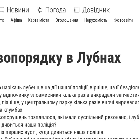
Новини
Погода
Довідник
ото
Афіша
Карта міста
Оголошення
Нерухомість
Фотозвіти
вопорядку в Лубнах
арікань лубенців на дії нашої поліції, вірніше, на її бездіял
у відпочинку зловмисники кілька разів викрадали запчастин
 пізніше, у центральному парку кілька разів вночі виривали
а клумбах.
вопорушень траплялося, які мали суспільний резонанс, і лу
 дивиться наша поліція?
із перших вуст , куди дивиться наша поліція.