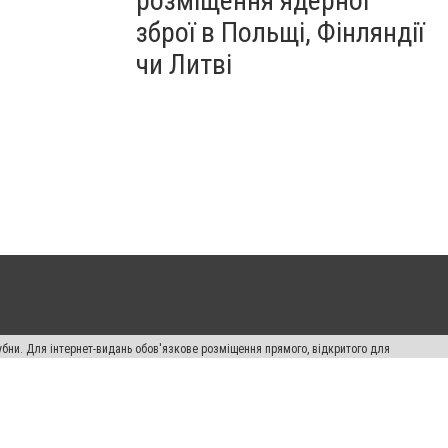
розміщення ядерної
зброї в Польщі, Фінляндії
чи Литві
убни. Для інтернет-видань обов'язкове розміщення прямого, відкритого для
лама" публікуються на правах реклами.
ості
Правила сайту