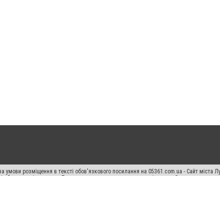
а умови розміщення в тексті обов'язкового посилання на 05361.com.ua - Сайт міста Л
сті або в якості джерела. Порушення виняткових прав переслідується Законом.
ський спецпроєкт", "Політичні новини", "Пресреліз", "PR", "Офіційно", "Політична рек
раншиза "CitySites"
Правила класифайд
Редакційна політика
Політика конфіденційн