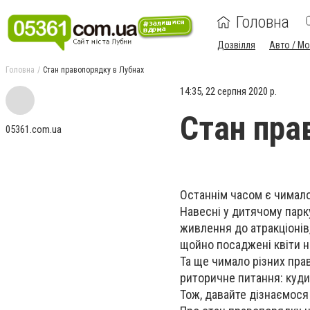
Головна
Дозвілля
Авто / М
Головна
Стан правопорядку в Лубнах
14:35, 22 серпня 2020 р.
Стан пра
05361.com.ua
Останнім часом є чимало н
Навесні у дитячому парк
живлення до атракціонів,
щойно посаджені квіти н
Та ще чимало різних пра
риторичне питання: куди
Тож, давайте дізнаємося 