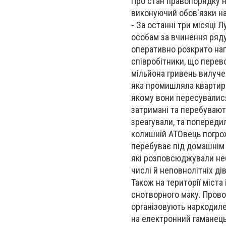
Про стан правопорядку н
виконуючий обов'язки на
- За останні три місяці 
особам за вчинення ряду
оперативно розкрито на
співробітники, що перев
мільйона гривень вилучен
яка промишляла квартирн
якому вони пересувалися
затримані та перебувають
зреагували, та попереди
колишній АТОвець погрож
перебуває під домашнім 
які розповсюджували неб
числі й неповнолітніх ді
Також на території міста
снотворного маку. Прово
організовують наркодиле
на електронний гаманець 