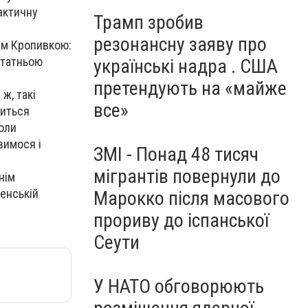
актичну
Трамп зробив
резонансну заяву про
ем Кропивкою:
статньою
українські надра . США
претендують на «майже
ж, такі
все»
виться
коли
вимося і
ЗМІ - Понад 48 тисяч
мігрантів повернули до
нім
бенській
Марокко після масового
прориву до іспанської
Сеути
У НАТО обговорюють