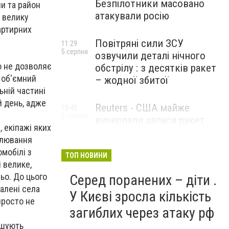
Безпілотники масовано
и та район
атакували росію
 велику
артирних
Повітряні сили ЗСУ
11:29
5 серпня
озвучили деталі нічного
що не дозволяє
обстрілу : з десятків ракет
 об'ємний
– жодної збитої
ьній частині
й день, адже
Reuters - США майже
10:42
5 серпня
вичерпали запаси ракет
, екіпажі яких
великої дальності
рулювання
мобілі з
ТОП НОВИНИ
 велике,
ьо. До цього
Серед поранених – діти .
далені села
У Києві зросла кількість
просто не
загиблих через атаку рф
ішують