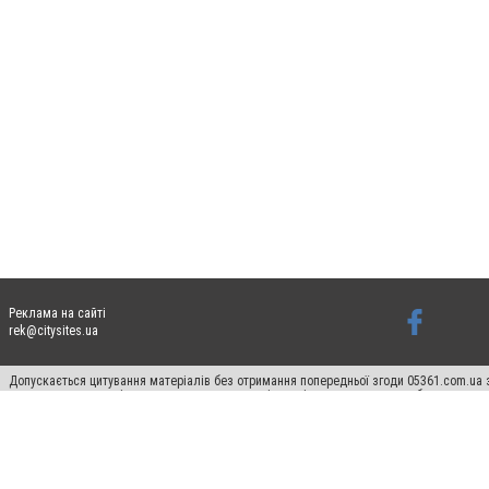
Реклама на сайті
rek@citysites.ua
Допускається цитування матеріалів без отримання попередньої згоди 05361.com.ua з
пошукових систем гіперпосилання на цитовані статті не нижче другого абзацу в тек
Матеріали з плашками "Новини компаній", "Промо", "Партнерський матеріал", "Партнер
Реклама на сайті
Ф