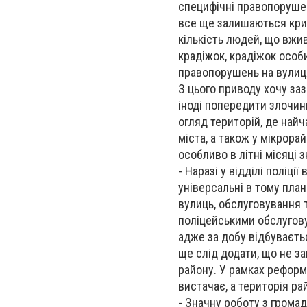
специфічні правопорушен
все ще залишаються кри
кількість людей, що вж
крадіжок, крадіжок особ
правопорушень на вулиця
З цього приводу хочу заз
іноді попередити злочин
огляд територій, де найч
міста, а також у мікрора
особливо в літні місяці 
- Наразі у відділі поліц
універсальні в тому пла
вулиць, обслуговування 
поліцейськими обслугову
адже за добу відбуваєтьс
ще слід додати, що не за
району. У рамках реформ
вистачає, а територія ра
- Значну роботу з грома