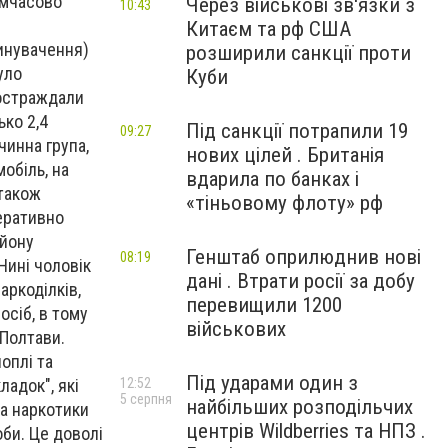
имчасово
Через військові зв'язки з
10:43
Китаєм та рф США
винувачення)
розширили санкції проти
уло
Куби
постраждали
ько 2,4
Під санкції потрапили 19
09:27
чинна група,
нових цілей . Британія
обіль, на
вдарила по банках і
 також
«тіньовому флоту» рф
перативно
айону
Генштаб оприлюднив нові
08:19
Нині чоловік
дані . Втрати росії за добу
аркоділків,
перевищили 1200
осіб, в тому
військових
 Полтави.
оплі та
Під ударами один з
адок", які
12:52
5 серпня
найбільших розподільчих
а наркотики
центрів Wildberries та НПЗ .
оби. Це доволі