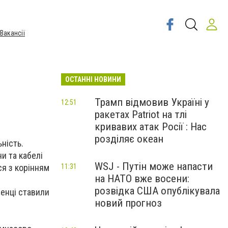
Вакансії
ОСТАННІ НОВИНИ
Трамп відмовив Україні у
12:51
ракетах Patriot на тлі
кривавих атак Росії : Нас
розділяє океан
ьність.
и та кабелі
WSJ - Путін може напасти
ся з корінням
11:31
на НАТО вже восени:
розвідка США опублікувала
бенці ставили
новий прогноз