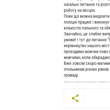
нагальні питання та роз
роботу на місцях.
Поки що можна виділити 
поліція працює і виконує
кількістю пального та о
Звичайно, це слабке випр
умови! І тут до питання
керівництво нашого міст
проходимо мовчки повз пі
мовчимо, коли обкрадают
Вже зовсім скоро матиме
очільникам різних рівнів
громаді.
Якщо ви помітили помилку, виділіть нео