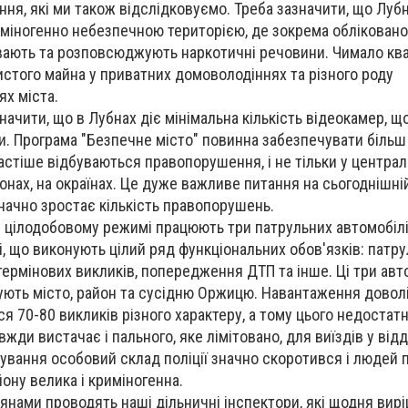
ня, які ми також відслідковуємо. Треба зазначити, що Лубн
міногенно небезпечною територією, де зокрема обліковано
ивають та розповсюджують наркотичні речовини. Чимало кв
истого майна у приватних домоволодіннях та різного роду
х міста.
начити, що в Лубнах діє мінімальна кількість відеокамер, 
и. Програма "Безпечне місто" повинна забезпечувати більш
астіше відбуваються правопорушення, і не тільки у централ
йонах, на окраїнах. Це дуже важливе питання на сьогоднішні
значно зростає кількість правопорушень.
ії в цілодобовому режимі працюють три патрульних автомобілі
ні, що виконують цілий ряд функціональних обов'язків: пат
термінових викликів, попередження ДТП та інше. Ці три авто
ють місто, район та сусідню Оржицю. Навантаження доволі
я 70-80 викликів різного характеру, а тому цього недостатн
вжди вистачає і пального, яке лімітовано, для виїздів у від
ування особовий склад поліції значно скоротився і людей 
йону велика і криміногенна.
дянами проводять наші дільничні інспектори, які щодня вир