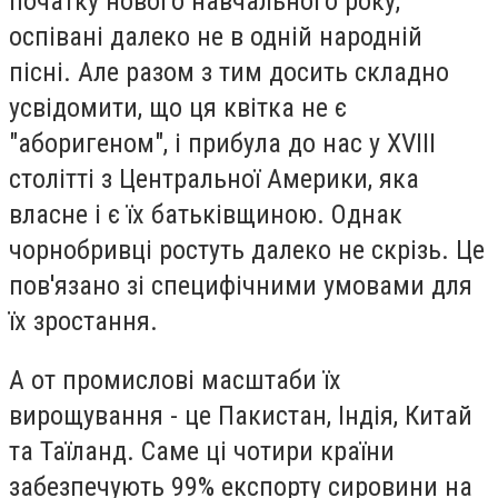
початку нового навчального року,
оспівані далеко не в одній народній
пісні. Але разом з тим досить складно
усвідомити, що ця квітка не є
"аборигеном", і прибула до нас у ХVIII
столітті з Центральної Америки, яка
власне і є їх батьківщиною. Однак
чорнобривці ростуть далеко не скрізь. Це
пов'язано зі специфічними умовами для
їх зростання.
А от промислові масштаби їх
вирощування - це Пакистан, Індія, Китай
та Таїланд. Саме ці чотири країни
забезпечують 99% експорту сировини на