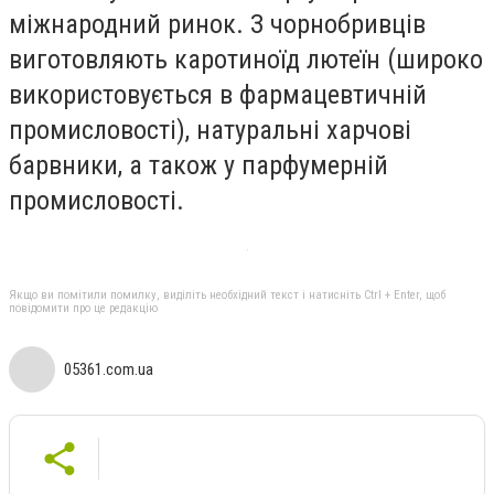
міжнародний ринок. З чорнобривців
виготовляють каротиноїд лютеїн (широко
використовується в фармацевтичній
промисловості), натуральні харчові
барвники, а також у парфумерній
промисловості.
Якщо ви помітили помилку, виділіть необхідний текст і натисніть Ctrl + Enter, щоб
повідомити про це редакцію
05361.com.ua