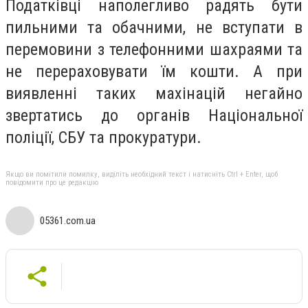
Податківці наполегливо радять бути
пильними та обачними, не вступати в
перемовини з телефонними шахраями та
не перераховувати їм кошти. А при
виявленні таких махінацій негайно
звертатись до органів Національної
поліції, СБУ та прокуратури.
Якщо ви помітили помилку, виділіть необхідний текст і натисніть Ctrl + Enter, щоб
повідомити про це редакцію
05361.com.ua