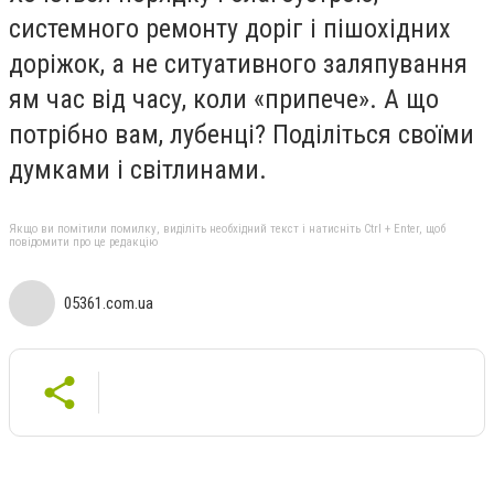
системного ремонту доріг і пішохідних
доріжок, а не ситуативного заляпування
ям час від часу, коли «припече». А що
потрібно вам, лубенці? Поділіться своїми
думками і світлинами.
Якщо ви помітили помилку, виділіть необхідний текст і натисніть Ctrl + Enter, щоб
повідомити про це редакцію
05361.com.ua