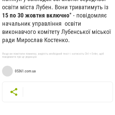
освіти міста Лубен. Вони триватимуть із
15 по 30 жовтня включно
" - повідомляє
начальник управління освіти
виконавчого комітету Лубенської міської
ради Мирослав Костенко.
Якщо ви помітили помилку, виділіть необхідний текст і натисніть Ctrl + Enter, щоб
повідомити про це редакцію
05361.com.ua