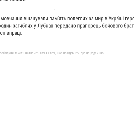
мовчання вшанували пам’ять полеглих за мир в Україні геро
ї родин загиблих у Лубнах передано прапорець бойового бра
співпраці.
бхідний текст і натисніть Ctrl + Enter, щоб повідомити про це редакцію