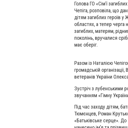
Голова ГО «Сім’ї загибли
Чепіга, розповіла, що да
дітям загиблих героїв у 
областях, а тепер черга 
загиблих, матерям, рідни
поколінь, вручалися сріб
має оберіг.
Разом із Наталією Чепіго
громадській організації, 
ветеранів України Олекса
Зустріч з лубенськими ро
звучанням «Гімну Україн
Під час заходу дітям, б
Тюмєнцев, Роман Крутько
«Батьківське серце». До
нанесено ім’я та прізвищ