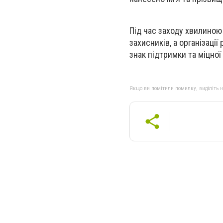
Під час заходу хвилиною 
захисників, а організаці
знак підтримки та міцної 
Якщо ви помітили помилку, виділіть нео