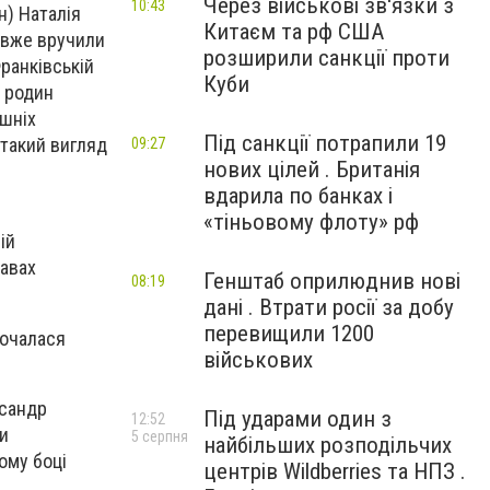
Через військові зв'язки з
10:43
н) Наталія
Китаєм та рф США
и вже вручили
розширили санкції проти
Франківській
Куби
и родин
ешніх
Під санкції потрапили 19
 такий вигляд
09:27
нових цілей . Британія
вдарила по банках і
«тіньовому флоту» рф
ій
равах
Генштаб оприлюднив нові
08:19
дані . Втрати росії за добу
перевищили 1200
почалася
військових
ксандр
Під ударами один з
12:52
и
5 серпня
найбільших розподільчих
ому боці
центрів Wildberries та НПЗ .