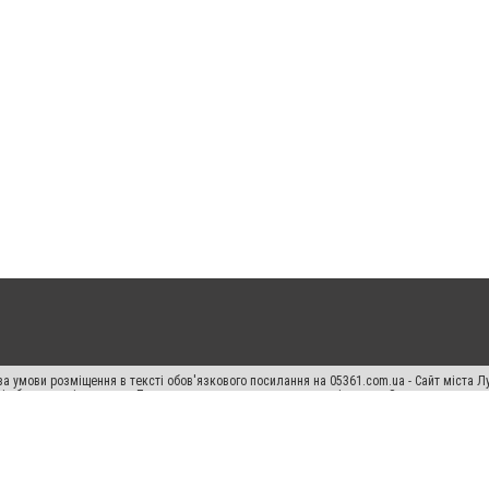
а умови розміщення в тексті обов'язкового посилання на 05361.com.ua - Сайт міста Л
сті або в якості джерела. Порушення виняткових прав переслідується Законом.
ський спецпроєкт", "Політичні новини", "Пресреліз", "PR", "Офіційно", "Політична рек
раншиза "CitySites"
Правила класифайд
Редакційна політика
Політика конфіденційн