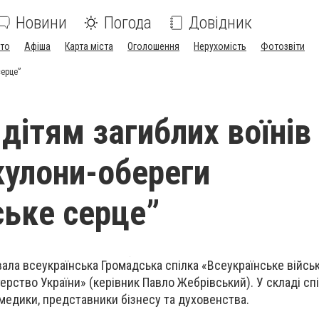
Новини
Погода
Довідник
ото
Афіша
Карта міста
Оголошення
Нерухомість
Фотозвіти
серце”
 дітям загиблих воїнів
кулони-обереги
ське серце”
ала всеукраїнська Громадська спілка «Всеукраїнське війсь
ерство України» (керівник Павло Жебрівський). У складі сп
, медики, представники бізнесу та духовенства.