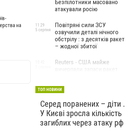
Безпілотники масовано
атакували росію
їв-
Повітряні сили ЗСУ
терства на
11:29
5 серпня
озвучили деталі нічного
обстрілу : з десятків ракет
– жодної збитої
Reuters - США майже
10:42
5 серпня
вичерпали запаси ракет
великої дальності
ТОП НОВИНИ
Серед поранених – діти .
У Києві зросла кількість
загиблих через атаку рф