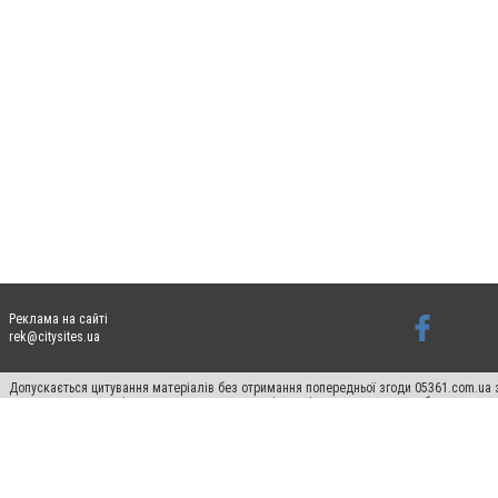
Реклама на сайті
rek@citysites.ua
Допускається цитування матеріалів без отримання попередньої згоди 05361.com.ua з
пошукових систем гіперпосилання на цитовані статті не нижче другого абзацу в тек
Матеріали з плашками "Новини компаній", "Промо", "Партнерський матеріал", "Партнер
Реклама на сайті
Ф