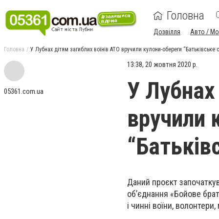
Головна
Дозвілля
Авто / М
Головна
У Лубнах дітям загиблих воїнів АТО вручили кулони-обереги “Батьківське 
13:38, 20 жовтня 2020 р.
У Лубнах
05361.com.ua
вручили 
“Батьків
Даний проєкт започаткув
об’єднання «Бойове брат
і чинні воїни, волонтери