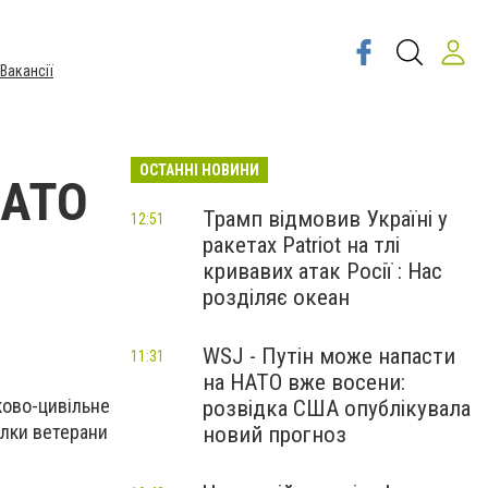
Вакансії
ОСТАННІ НОВИНИ
 АТО
Трамп відмовив Україні у
12:51
ракетах Patriot на тлі
кривавих атак Росії : Нас
розділяє океан
WSJ - Путін може напасти
11:31
на НАТО вже восени:
ково-цивільне
розвідка США опублікувала
ілки ветерани
новий прогноз