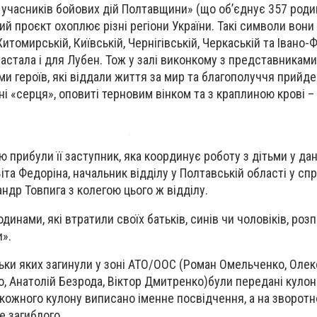
х учасників бойових дій Полтавщини» (що об’єднує 357 роди
ний проєкт охоплює різні регіони України. Такі символи вон
Житомирській, Київській, Чернігівській, Черкаській та Івано-
настала і для Лубен. Тож у залі виконкому з представникам
ми героїв, які віддали життя за мир та благополуччя прийд
ні «серця», оповиті терновим вінком та з краплиною крові –
ю прибули її заступник, яка координує роботу з дітьми у дан
Віта Федоріна, начальник відділу у Полтавській області у сп
ндр Товпига з колегою цього ж відділу.
динами, які втратили своїх батьків, синів чи чоловіків, роз
и».
атьки яких загинули у зоні АТО/ООС (Роман Омельченко, Оле
, Анатолій Безрода, Віктор Дмитренко)були передані кулон
 кожного кулону виписано іменне посвідчення, а на зворотн
е загиблого.