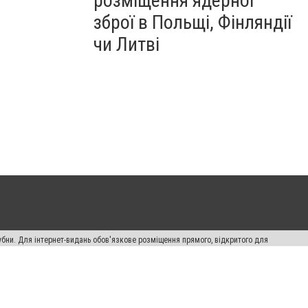
розміщення ядерної
зброї в Польщі, Фінляндії
чи Литві
убни. Для інтернет-видань обов'язкове розміщення прямого, відкритого для
лама" публікуються на правах реклами.
ості
Правила сайту