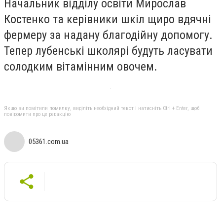
Начальник відділу освіти Мирослав
Костенко та керівники шкіл щиро вдячні
фермеру за надану благодійну допомогу.
Тепер лубенські школярі будуть ласувати
солодким вітамінним овочем.
Якщо ви помітили помилку, виділіть необхідний текст і натисніть Ctrl + Enter, щоб
повідомити про це редакцію
05361.com.ua