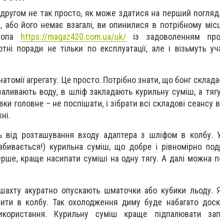
-другом не так просто, як може здатися на перший погляд
, або його немає взагалі, ви опинилися в потрібному місц
шопа
https://magaz420.com.ua/uk/
із задоволенням прок
отні поради не тільки по експлуатації, але і візьмуть уч
натомії агрегату. Це просто. Потрібно знати, що бонг склада
заливають воду, в шліф закладають курильну суміш, а тяг
вки головне – не поспішати, і зібрати всі складові сеансу в
ні.
ть від розташування входу адаптера з шліфом в колбу.
абивається!) курильна суміш, що добре і рівномірно под
рше, краще насипати суміші на одну тягу. А далі можна п
 шахту акуратно опускають шматочки або кубики льоду.
ити в колбу. Так охолодження диму буде набагато доск
икористання. Курильну суміш краще підпалювати за