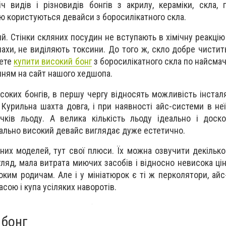
іч видів і різновидів бонгів з акрилу, кераміки, скла, 
ю користуються девайси з боросилікатного скла.
й. Стінки скляних посудин не вступають в хімічну реакцію
пахи, не виділяють токсини. До того ж, скло добре чистит
жете
купити високий бонг
з боросилікатного скла по найсмач
нням на сайт нашого хедшопа.
оких бонгів, в першу чергу відносять можливість інсталя
 Курильна шахта довга, і при наявності айс-системи в не
очків льоду. А велика кількість льоду ідеально і дос
уально високий девайс виглядає дуже естетично.
них моделей, тут свої плюси. Їх можна озвучити декільк
гляд, мала витрата миючих засобів і відносно невисока ці
ким родичам. Але і у мініатюрок є ті ж перколятори, айс
сою і купа усіляких наворотів.
 бонг