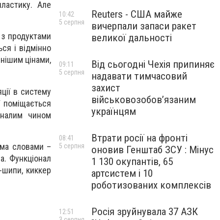
пластику. Але
Reuters - США майже
10:42
5 серпня
вичерпали запаси ракет
 з продуктами
великої дальності
ься і відмінно
нішим цінами,
Від сьогодні Чехія припиняє
09:11
5 серпня
надавати тимчасовий
захист
ції в систему
військовозобов’язаним
ї поміщається
українцям
коналим чином
Втрати росії на фронті
08:41
ома словами –
5 серпня
оновив Генштаб ЗСУ : Мінус
на. Функціонал
1 130 окупантів, 65
-шипи, киккер
артсистем і 10
роботизованих комплексів
Росія зруйнувала 37 АЗК
12:51
3 серпня