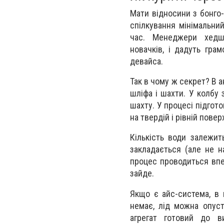
Мати відносини з бонго
спілкування мінімальний
час. Менеджери хед
новачків, і дадуть грам
девайса.
Так в чому ж секрет? В а
шліфа і шахти. У колбу 
шахту. У процесі підгото
на твердій і рівній поверх
Кількість води залежи
закладається (але не н
процес проводиться впе
зайде.
Якщо є айс-система, в
немає, лід можна опуст
агрегат готовий до в