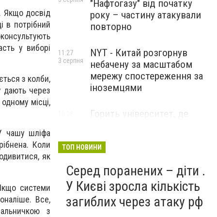
"Нафтогазу" від початку
. Якщо досвід
року – частину атакували
і в потрібний
повторно
онсультують
асть у виборі
NYT - Китай розгорнув
11:27
3 серпня
небачену за масштабом
мережу спостереження за
ється з колби,
іноземцями
у дають через
 одному місці,
Горить університет, де
10:28
3 серпня
розробляли системи БПЛА .
 У чашу шліфа
Удар по Бєлгороду
рібнена. Коли
ТОП НОВИНИ
одивитися, як
Серед поранених – діти .
У Києві зросла кількість
 Якщо системи
загиблих через атаку рф
оналіше. Все,
пальничкою з