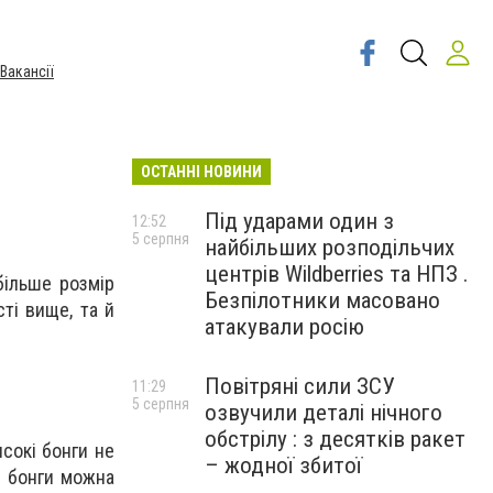
Вакансії
ОСТАННІ НОВИНИ
Під ударами один з
12:52
5 серпня
найбільших розподільчих
центрів Wildberries та НПЗ .
більше розмір
Безпілотники масовано
ті вище, та й
атакували росію
Повітряні сили ЗСУ
11:29
5 серпня
озвучили деталі нічного
обстрілу : з десятків ракет
сокі бонги не
– жодної збитої
і бонги можна