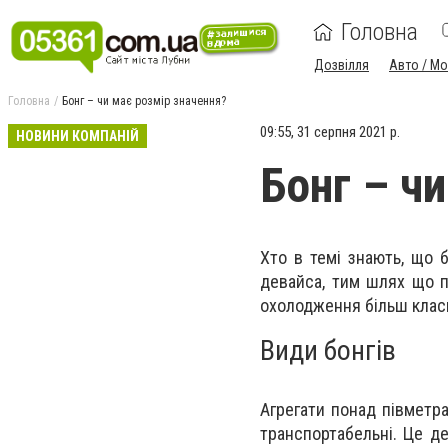
Головна
Дозвілля
Авто / М
Головна
Бонг – чи має розмір значення?
09:55, 31 серпня 2021 р.
НОВИНИ КОМПАНІЙ
Бонг – ч
Хто в темі знають, що 
девайса, тим шлях що п
охолодження більш клас
Види бонгів
Агрегати понад півметра
транспортабельні. Це д