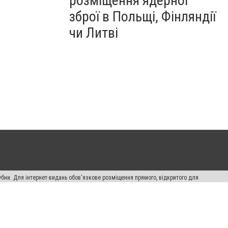
розміщення ядерної
зброї в Польщі, Фінляндії
чи Литві
убни. Для інтернет-видань обов'язкове розміщення прямого, відкритого для
лама" публікуються на правах реклами.
ості
Правила сайту