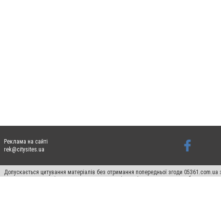
Реклама на сайті
rek@citysites.ua
Допускається цитування матеріалів без отримання попередньої згоди 05361.com.ua з
пошукових систем гіперпосилання на цитовані статті не нижче другого абзацу в тек
Матеріали з плашками "Новини компаній", "Промо", "Партнерський матеріал", "Партнер
Реклама на сайті
Ф