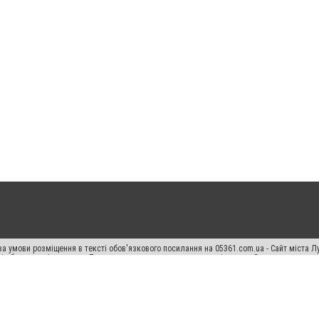
а умови розміщення в тексті обов'язкового посилання на 05361.com.ua - Сайт міста Л
сті або в якості джерела. Порушення виняткових прав переслідується Законом.
ський спецпроєкт", "Політичні новини", "Пресреліз", "PR", "Офіційно", "Політична рек
раншиза "CitySites"
Правила класифайд
Редакційна політика
Політика конфіденційн