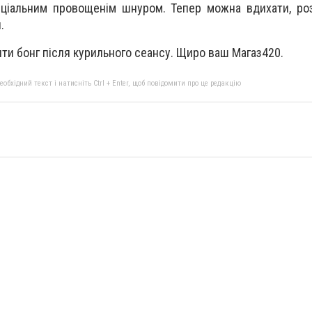
еціальним провощенім шнуром. Тепер можна вдихати, ро
.
ити бонг після курильного сеансу. Щиро ваш Магаз420.
бхідний текст і натисніть Ctrl + Enter, щоб повідомити про це редакцію