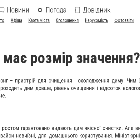
Новини
Погода
Довідник
ото
Афіша
Карта міста
Оголошення
Нерухомість
Фотозвіти
и має розмір значення?
бонг – пристрій для очищення і охолодження диму. Чим 
роходить дим довше, рівень очищення і відсоток вологос
не.
 ростом гарантовано видають дим якісної очистки. Але ви
евайси невиїзні, для домашнього користування. Мініатюрн