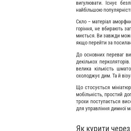
вигулювати. Існує безл
найбільшою популярніст
Скло – матеріал аморфни
горіння, не вбирають за
миється. Ви завжди мо
якщо перейти за посила
До основних переваг вис
декількох перколяторів.
велика кількість шмат
охолоджує дим. Та й віз
Що стосується мініатюр
мобільність, простий до
трохи поступається висо
для управління димної ма
Як курити через