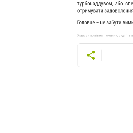
турбонаддувом, або сп
отримувати задоволення
Головне – не забути вим
Якщо ви помітили помилку, виділіть нео