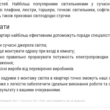
остей. Найбільш популярними світильниками у сучас
ові плафони, люстри, торшери, точкові світильники, софіт
 також приховані світлодіодні стрічки.
нати
артирі найбільш ефективним допоможуть поради спеціалісті
 сучасні джерела світла;
ще монтувати одразу при вході в кімнату;
бно правильно прорахувати потужність електропроводки
аження;
існі вироби від перевірених виробників.
і задумки з монтажу світла в квартирі точно зможуть наші 
же з легкістю забезпечити ідеальне виконання роботи та 
езультату з вашими очікуваннями.
бхідний текст і натисніть Ctrl + Enter, щоб повідомити про це редакцію