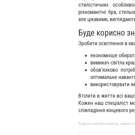
стилістичних особлив
різноманітні бра, стель
але цікавими, виглядають
Буде корисно з
Зробити освітлення в кв
економніше обирати
вимикач світла кра
обов’язково потрі
оптимальне навант
використовувати як
Втілити в життя всі ваш
Кожен наш спеціаліст мо
співпадіння кінцевого р
Якщо ви помітили помилку, виділіть нео