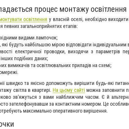
кладається процес монтажу освітлення
монтувати освітлення
у власній оселі, необхідно виходити
я певних загальноприйнятих етапів:
бхідними видами лампочок;
, які будуть найбільшою мірою відповідати індивідуальним
вості електричної проводки, виходячи з параметрів пе
 інших подібних даних;
них вимикачів та освітлювальних приладів на схемі;
омережі.
нії швидко та якісно допоможуть вирішити будь-які питанн
тажу світла в квартирі.
На цьому сайті
можна заповнити п
зково зв’яжуться з вами найближчим часом. Є й альтер
осто зателефонувавши за контактним номером. Це особливо
 потребують максимально оперативного вирішення.
очки