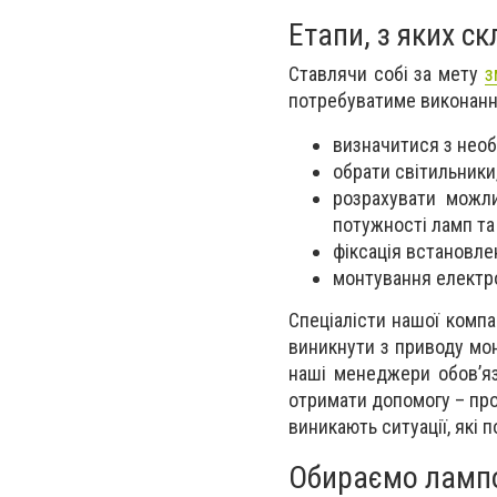
Етапи, з яких с
Ставлячи собі за мету
з
потребуватиме виконанн
визначитися з нео
обрати світильники
розрахувати можли
потужності ламп та
фіксація встановле
монтування електр
Спеціалісти нашої компа
виникнути з приводу мон
наші менеджери обов’я
отримати допомогу – пр
виникають ситуації, які
Обираємо ламп