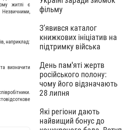
Україні заради зйомок
ному житлі є
фільму
и. Незвичними,
З’явився каталог
книжкових ініціатив на
в, наприклад:
підтримку війська
День пам'яті жертв
 та визначити
російського полону:
чому його відзначають
28 липня
співробітники.
стовідсоткове
Які регіони дають
найвищий бонус до