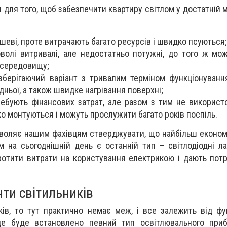
для того, щоб забезпечити квартиру світлом у достатній мі
еві, проте витрачають багато ресурсів і швидко псуються;
оволі витривалі, але недостатньо потужні, до того ж мо
 середовищу;
озберігаючий варіант з тривалим терміном функціонування
дньої, а також швидке нагрівання поверхні;
требують фінансових затрат, але разом з тим не використ
гко монтуються і можуть прослужити багато років поспіль.
зволяє нашим фахівцям стверджувати, що найбільш економ
м на сьогоднішній день є останній тип – світлодіодні л
отити витрати на користування електрикою і дають потрі
ти світильників
ів, то тут практично немає меж, і все залежить від фу
де буде встановлено певний тип освітлювального приб