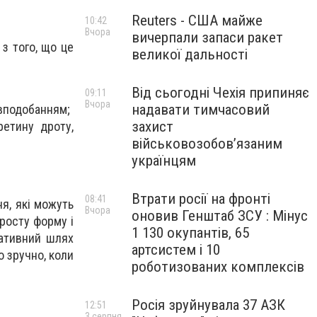
Reuters - США майже
10:42
Вчора
вичерпали запаси ракет
 з того, що це
великої дальності
Від сьогодні Чехія припиняє
09:11
Вчора
надавати тимчасовий
 вподобанням;
захист
ретину дроту,
військовозобов’язаним
українцям
Втрати росії на фронті
08:41
я, які можуть
Вчора
оновив Генштаб ЗСУ : Мінус
росту форму і
1 130 окупантів, 65
нативний шлях
артсистем і 10
 зручно, коли
роботизованих комплексів
Росія зруйнувала 37 АЗК
12:51
3 серпня