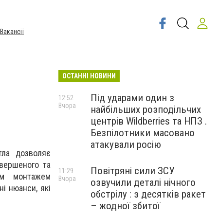
Вакансії
ОСТАННІ НОВИНИ
Під ударами один з
12:52
Вчора
найбільших розподільчих
центрів Wildberries та НПЗ .
Безпілотники масовано
атакували росію
тла дозволяє
авершеного та
Повітряні сили ЗСУ
11:29
ім монтажем
Вчора
озвучили деталі нічного
ні нюанси, які
обстрілу : з десятків ракет
– жодної збитої