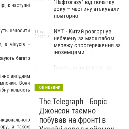
"Нафтогазу" від початку
рі, є наступні
року – частину атакували
повторно
жуть наносити
NYT - Китай розгорнув
11:27
3 серпня
небачену за масштабом
, з мінусів –
мережу спостереження за
іноземцями
овують багато
Горить університет, де
10:28
3 серпня
розробляли системи БПЛА .
ічно вигідним
Удар по Бєлгороду
ампочки. Вони
ТОП НОВИНИ
бну кількість
The Telegraph - Боріс
Джонсон таємно
побував на фронті в
нкціонального
ору, а також