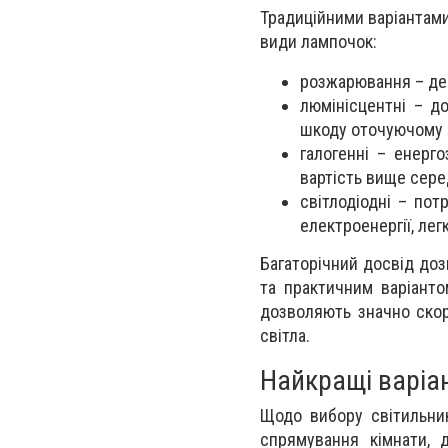
Традиційними варіантами 
види лампочок:
розжарювання – деш
люмінісцентні – д
шкоду оточуючому
галогенні – енерг
вартість вище сере
світлодіодні – по
електроенергії, ле
Багаторічний досвід до
та практичним варіанто
дозволяють значно скор
світла.
Найкращі варіан
Щодо вибору світильник
спрямування кімнати, 