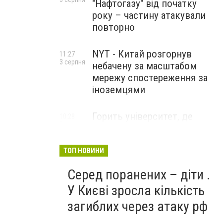
"Нафтогазу" від початку
року – частину атакували
повторно
NYT - Китай розгорнув
11:27
3 серпня
небачену за масштабом
мережу спостереження за
іноземцями
Горить університет, де
10:28
3 серпня
розробляли системи БПЛА .
Удар по Бєлгороду
ТОП НОВИНИ
Серед поранених – діти .
У Києві зросла кількість
загиблих через атаку рф