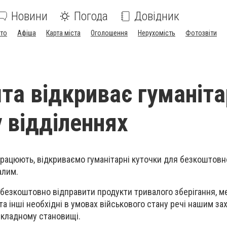
Новини
Погода
Довідник
ото
Афіша
Карта міста
Оголошення
Нерухомість
Фотозвіти
та відкриває гуманіта
у відділеннях
 працюють, відкриваємо гуманітарні куточки для безкоштовн
алим.
 безкоштовно відправити продукти тривалого зберігання, м
 та інші необхідні в умовах військового стану речі нашим за
складному становищі.