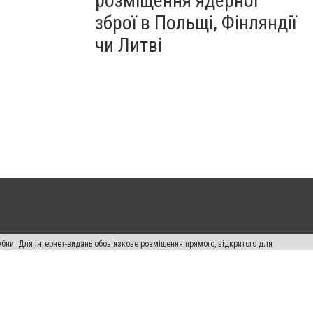
розміщення ядерної
зброї в Польщі, Фінляндії
чи Литві
убни. Для інтернет-видань обов'язкове розміщення прямого, відкритого для
лама" публікуються на правах реклами.
ості
Правила сайту