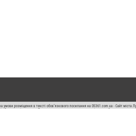
а умови розміщення в тексті обов'язкового посилання на 05361.com.ua - Сайт міста Л
сті або в якості джерела. Порушення виняткових прав переслідується Законом.
ський спецпроєкт", "Політичні новини", "Пресреліз", "PR", "Офіційно", "Політична рек
раншиза "CitySites"
Правила класифайд
Редакційна політика
Політика конфіденційн