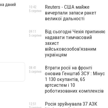
 на даний
Reuters - США майже
10:42
5 серпня
вичерпали запаси ракет
великої дальності
Від сьогодні Чехія припиняє
09:11
5 серпня
надавати тимчасовий
захист
військовозобов’язаним
українцям
Втрати росії на фронті
08:41
5 серпня
оновив Генштаб ЗСУ : Мінус
1 130 окупантів, 65
артсистем і 10
роботизованих комплексів
Росія зруйнувала 37 АЗК
12:51
3 серпня