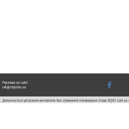
Реклама на сайті
rek@citysites.ua
Допускається цитування матеріалів без отримання попередньої згоди 05361.com.ua з
пошукових систем гіперпосилання на цитовані статті не нижче другого абзацу в тек
Матеріали з плашками "Новини компаній", "Промо", "Партнерський матеріал", "Партнер
Реклама на сайті
Ф