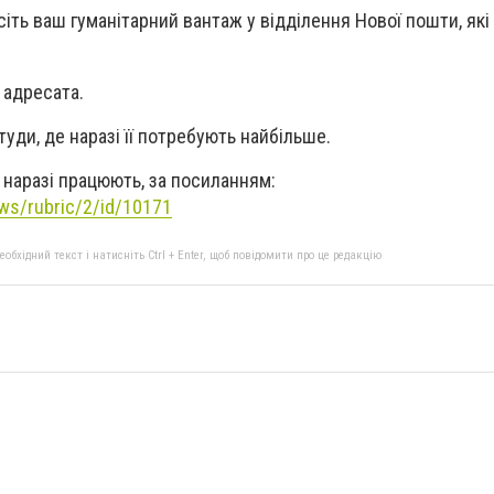
іть ваш гуманітарний вантаж у відділення Нової пошти, які
 адресата.
уди, де наразі її потребують найбільше.
 наразі працюють, за посиланням:
ws/rubric/2/id/10171
бхідний текст і натисніть Ctrl + Enter, щоб повідомити про це редакцію