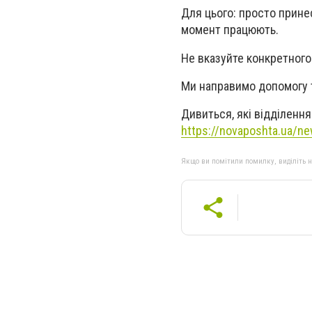
Для цього: просто принес
момент працюють.
Не вказуйте конкретного
Ми направимо допомогу т
Дивиться, які відділення
https://novaposhta.ua/ne
Якщо ви помітили помилку, виділіть нео