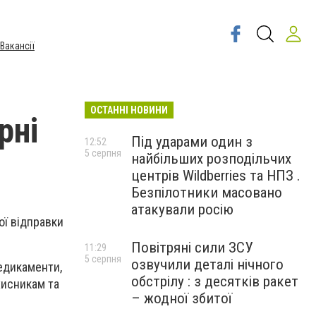
Вакансії
ОСТАННІ НОВИНИ
рні
Під ударами один з
12:52
5 серпня
найбільших розподільчих
центрів Wildberries та НПЗ .
Безпілотники масовано
атакували росію
ої відправки
Повітряні сили ЗСУ
11:29
5 серпня
озвучили деталі нічного
едикаменти,
обстрілу : з десятків ракет
хисникам та
– жодної збитої