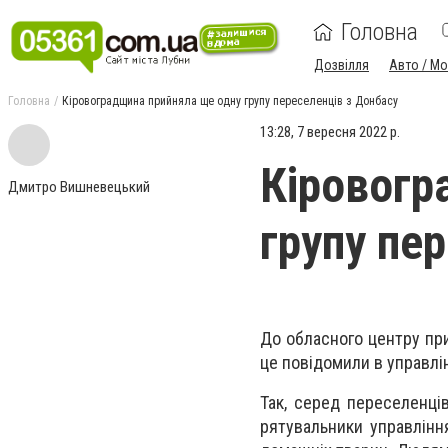
Головна
Дозвілля
Авто / М
Головна
Кіровоградщина прийняла ще одну групу переселенців з Донбасу
13:28, 7 вересня 2022 р.
Кіровогр
Дмитро Вишневецький
групу пе
До обласного центру при
це
повідомили в управлі
Так, серед переселенців
рятувальники управлінн