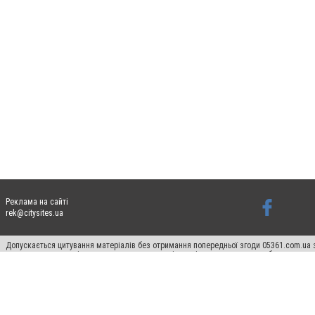
Реклама на сайті
rek@citysites.ua
Допускається цитування матеріалів без отримання попередньої згоди 05361.com.ua з
пошукових систем гіперпосилання на цитовані статті не нижче другого абзацу в тек
Матеріали з плашками "Новини компаній", "Промо", "Партнерський матеріал", "Партнер
Реклама на сайті
Ф