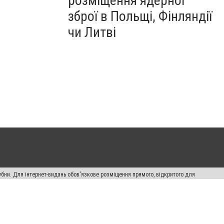
розміщення ядерної
зброї в Польщі, Фінляндії
чи Литві
убни. Для інтернет-видань обов'язкове розміщення прямого, відкритого для
лама" публікуються на правах реклами.
ості
Правила сайту