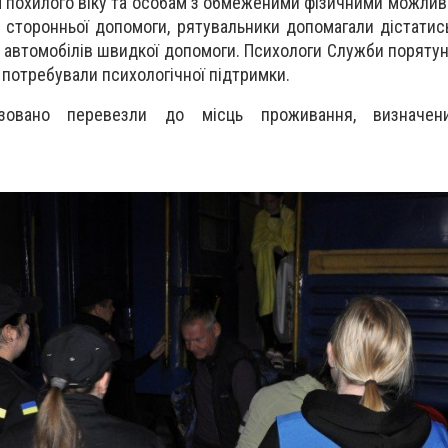
 похилого віку та особам з обмеженими фізичними можливо
 сторонньої допомоги, рятувальники допомагали дістатис
и автомобілів швидкої допомоги. Психологи Служби поряту
і потребували психологічної підтримки.
ізовано перевезли до місць проживання, визначен