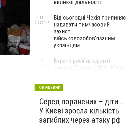
великої дальності
Від сьогодні Чехія припиняє
09:11
5 серпня
надавати тимчасовий
захист
військовозобов’язаним
українцям
Втрати росії на фронті
08:41
5 серпня
оновив Генштаб ЗСУ : Мінус
1 130 окупантів, 65
артсистем і 10
роботизованих комплексів
ТОП НОВИНИ
Серед поранених – діти .
У Києві зросла кількість
загиблих через атаку рф