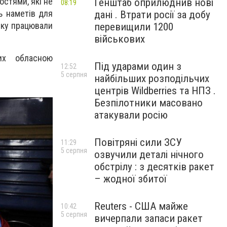
стями, які не
Генштаб оприлюднив нові
08:19
ь наметів для
дані . Втрати росії за добу
нку працювали
перевищили 1200
військових
их обласною
Під ударами один з
12:52
5 серпня
найбільших розподільчих
центрів Wildberries та НПЗ .
Безпілотники масовано
атакували росію
Повітряні сили ЗСУ
11:29
5 серпня
озвучили деталі нічного
обстрілу : з десятків ракет
– жодної збитої
Reuters - США майже
10:42
5 серпня
вичерпали запаси ракет