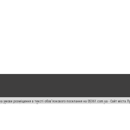
а умови розміщення в тексті обов'язкового посилання на 05361.com.ua - Сайт міста Л
сті або в якості джерела. Порушення виняткових прав переслідується Законом.
ський спецпроєкт", "Політичні новини", "Пресреліз", "PR", "Офіційно", "Політична рек
раншиза "CitySites"
Правила класифайд
Редакційна політика
Політика конфіденційн