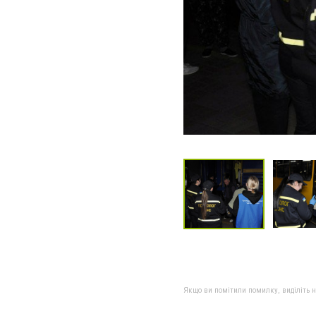
Якщо ви помітили помилку, виділіть нео