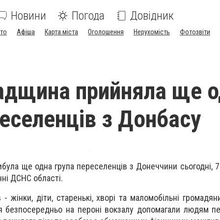
Новини
Погода
Довідник
ото
Афіша
Карта міста
Оголошення
Нерухомість
Фотозвіти
адщина прийняла ще о
реселенців з Донбасу
була ще одна група переселенців з Донеччини сьогодні, 7
нні ДСНС області.
 - жінки, діти, старенькі, хворі та маломобільні громадян
я безпосередньо на пероні вокзалу допомагали людям пе