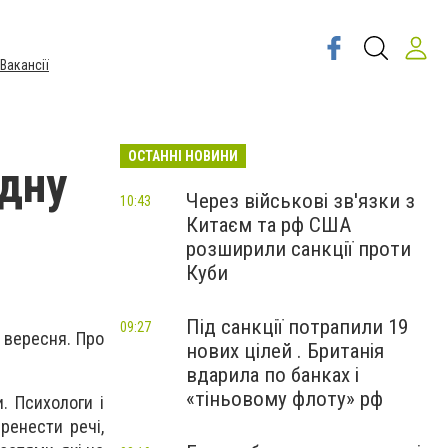
Вакансії
ОСТАННІ НОВИНИ
дну
Через військові зв'язки з
10:43
Китаєм та рф США
розширили санкції проти
Куби
Під санкції потрапили 19
09:27
 вересня. Про
нових цілей . Британія
вдарила по банках і
«тіньовому флоту» рф
и. Психологи і
ренести речі,