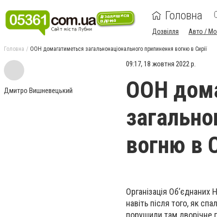
Головна
Дозвілля
Авто / М
Головна
ООН домагатиметься загальнонаціонального припинення вогню в Сирії
09:17, 18 жовтня 2022 р.
ООН дом
Дмитро Вишневецький
загально
вогню в С
Організація Об’єднаних 
навіть після того, як сп
порушили там дворічне п