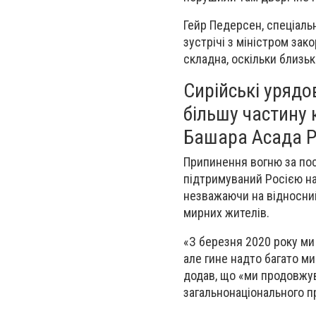
Гейр Педерсен, спеціаль
зустрічі з міністром зак
складна, оскільки близьк
Сирійські урядо
більшу частину
Башара Асада Ро
Припинення вогню за пос
підтримуваний Росією нас
незважаючи на відносний 
мирних жителів.
«З березня 2020 року ми 
але гине надто багато м
додав, що «ми продовжу
загальнонаціонального п