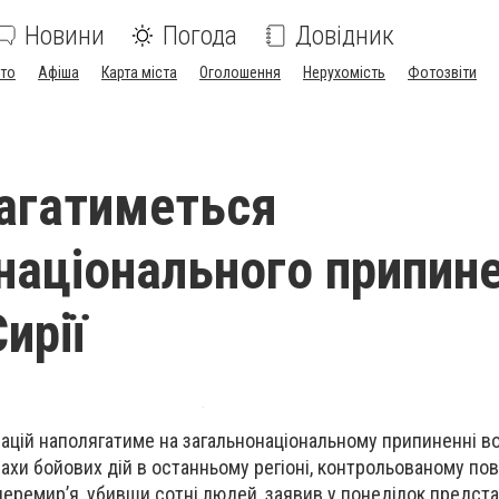
Новини
Погода
Довідник
ото
Афіша
Карта міста
Оголошення
Нерухомість
Фотозвіти
агатиметься
національного припин
ирії
Націй наполягатиме на загальнонаціональному припиненні во
алахи бойових дій в останньому регіоні, контрольованому по
еремир’я, убивши сотні людей, заявив у понеділок предст