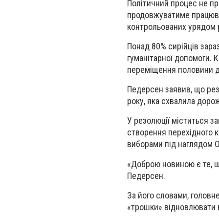
Політичний процес не пр
продовжуватиме працюват
контрольованих урядом ра
Понад 80% сирійців зара
гуманітарної допомоги. К
переміщення половини до
Педерсен заявив, що рез
року, яка схвалила дорож
У резолюції міститься за
створення перехідного к
виборами під наглядом 
«Доброю новиною є те, що
Педерсен.
За його словами, головн
«трошки» відновлювати 