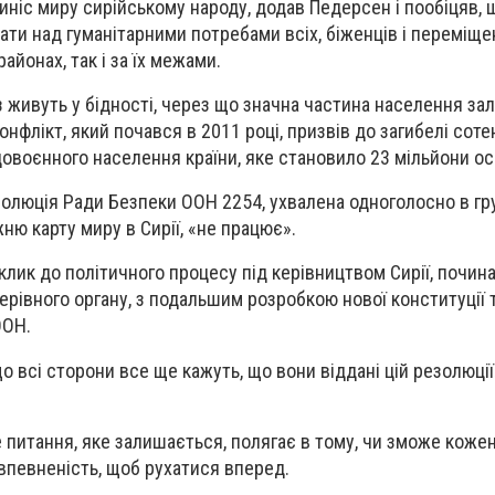
иніс миру сирійському народу, додав Педерсен і пообіцяв,
и над гуманітарними потребами всіх, біженців і переміщени
йонах, так і за їх межами.
з живуть у бідності, через що значна частина населення за
онфлікт, який почався в 2011 році, призвів до загибелі соте
воєнного населення країни, яке становило 23 мільйони осі
олюція Ради Безпеки ООН 2254, ухвалена одноголосно в гр
ню карту миру в Сирії, «не працює».
клик до політичного процесу під керівництвом Сирії, почин
ерівного органу, з подальшим розробкою нової конституції 
ООН.
 всі сторони все ще кажуть, що вони віддані цій резолюції
е питання, яке залишається, полягає в тому, чи зможе коже
впевненість, щоб рухатися вперед.