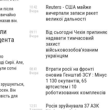
Reuters - США майже
10:42
и після
Вчора
вичерпали запаси ракет
дзвичайно
великої дальності
казав він.
или
Від сьогодні Чехія припиняє
09:11
Вчора
надавати тимчасовий
дента
захист
військовозобов’язаним
українцям
ло
і Сирії. Але,
ули сотні
Втрати росії на фронті
08:41
Вчора
оновив Генштаб ЗСУ : Мінус
1 130 окупантів, 65
е зрушуються,
артсистем і 10
рсен. Він
роботизованих комплексів
вість для
Росія зруйнувала 37 АЗК
12:51
3 серпня