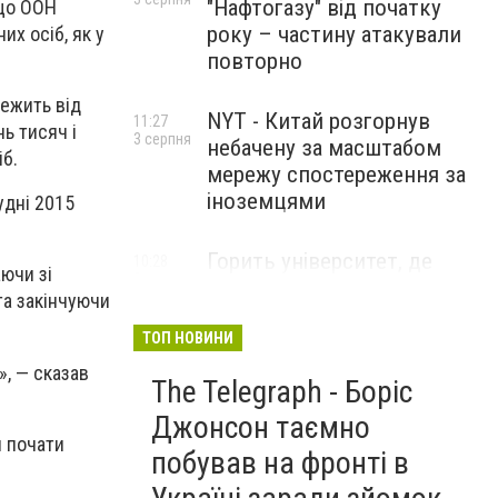
"Нафтогазу" від початку
 що ООН
року – частину атакували
х осіб, як у
повторно
лежить від
NYT - Китай розгорнув
11:27
нь тисяч і
3 серпня
небачену за масштабом
б.
мережу спостереження за
іноземцями
удні 2015
Горить університет, де
10:28
аючи зі
3 серпня
розробляли системи БПЛА .
та закінчуючи
Удар по Бєлгороду
ТОП НОВИНИ
», — сказав
The Telegraph - Боріс
Джонсон таємно
н почати
побував на фронті в