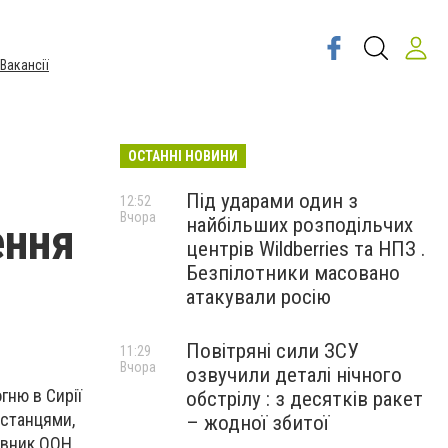
Вакансії
ОСТАННІ НОВИНИ
Під ударами один з
12:52
Вчора
найбільших розподільчих
ення
центрів Wildberries та НПЗ .
Безпілотники масовано
атакували росію
Повітряні сили ЗСУ
11:29
Вчора
озвучили деталі нічного
гню в Сирії
обстрілу : з десятків ракет
встанцями,
– жодної збитої
авник ООН.