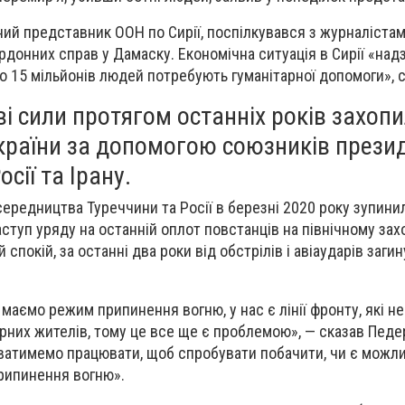
ний представник ООН по Сирії, поспілкувався з журналістам
ордонних справ у Дамаску. Економічна ситуація в Сирії «на
о 15 мільйонів людей потребують гуманітарної допомоги», с
ві сили протягом останніх років захоп
 країни за допомогою союзників прези
сії та Ірану.
ередництва Туреччини та Росії в березні 2020 року зупини
туп уряду на останній оплот повстанців на північному заход
спокій, за останні два роки від обстрілів і авіаударів загин
маємо режим припинення вогню, у нас є лінії фронту, які н
ирних жителів, тому це все ще є проблемою», — сказав Педе
ватимемо працювати, щоб спробувати побачити, чи є можли
рипинення вогню».