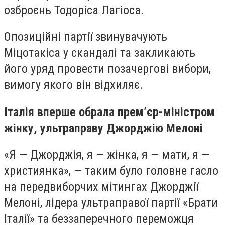
озброєнь Тодоріса Лагіоса.
Опозиційні партії звинувачують
Міцотакіса у скандалі та закликають
його уряд провести позачергові вибори,
вимогу якого він відхиляє.
Італія вперше обрала прем’єр-міністром
жінку, ультраправу Джорджію Мелоні
«Я — Джорджія, я — жінка, я — мати, я —
християнка», — таким було головне гасло
на передвиборчих мітингах Джорджії
Мелоні, лідера ультраправої партії «Брати
Італії» та беззаперечного переможця