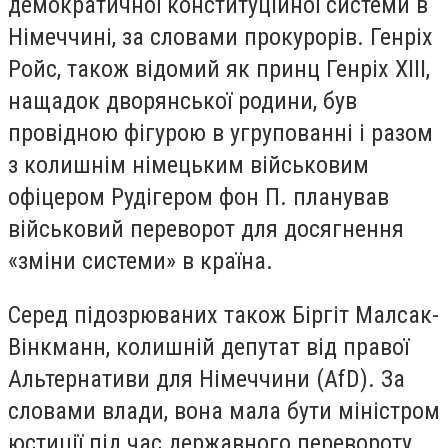
демократичної конституційної системи в
Німеччині, за словами прокурорів. Генріх
Ройс, також відомий як принц Генріх XIII,
нащадок дворянської родини, був
провідною фігурою в угрупованні і разом
з колишнім німецьким військовим
офіцером Рудігером фон П. планував
військовий переворот для досягнення
«зміни системи» в країна.
Серед підозрюваних також Біргіт Малсак-
Вінкманн, колишній депутат від правої
Альтернативи для Німеччини (AfD). За
словами влади, вона мала бути міністром
юстиції під час державного перевороту.