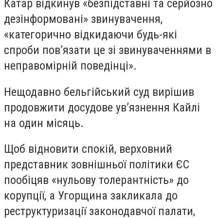
Катар відкинув «безпідставні та серйозно
дезінформовані» звинувачення,
«категорично відкидаючи будь-які
спроби пов’язати це зі звинуваченнями в
неправомірній поведінці».
Нещодавно бельгійський суд вирішив
продовжити досудове ув’язнення Кайлі
на один місяць.
Щоб відновити спокій, верховний
представник зовнішньої політики ЄС
пообіцяв «нульову толерантність» до
корупції, а Угорщина закликала до
реструктуризації законодавчої палати,