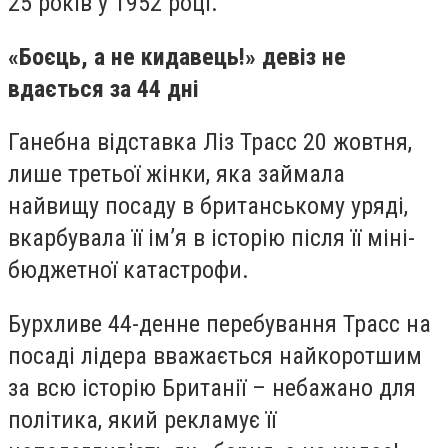
25 років у 1952 році.
«Боєць, а не кидавець!» девіз не
вдається за 44 дні
Ганебна відставка Ліз Трасс 20 жовтня,
лише третьої жінки, яка займала
найвищу посаду в британському уряді,
вкарбувала її ім’я в історію після її міні-
бюджетної катастрофи.
Бурхливе 44-денне перебування Трасс на
посаді лідера вважається найкоротшим
за всю історію Британії – небажано для
політика, який рекламує її