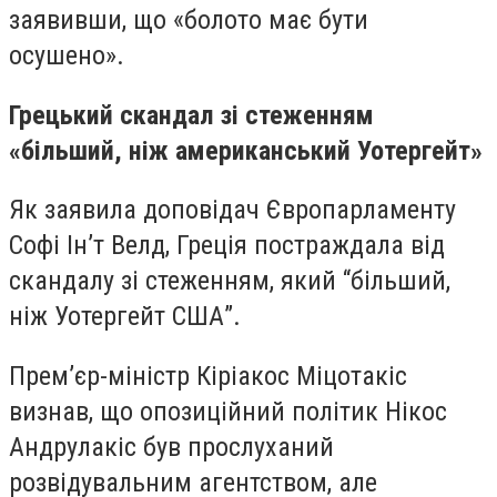
заявивши, що «болото має бути
осушено».
Грецький скандал зі стеженням
«більший, ніж американський Уотергейт»
Як заявила доповідач Європарламенту
Софі Ін’т Велд, Греція постраждала від
скандалу зі стеженням, який “більший,
ніж Уотергейт США”.
Прем’єр-міністр Кіріакос Міцотакіс
визнав, що опозиційний політик Нікос
Андрулакіс був прослуханий
розвідувальним агентством, але