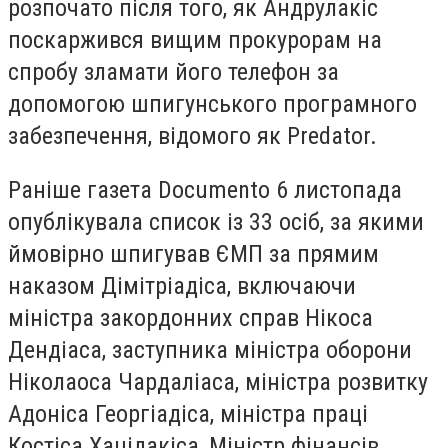
розпочато після того, як Андрулакіс
поскаржився вищим прокурорам на
спробу зламати його телефон за
допомогою шпигунського програмного
забезпечення, відомого як Predator.
Раніше газета Documento 6 листопада
опублікувала список із 33 осіб, за якими
ймовірно шпигував ЄМП за прямим
наказом Дімітріадіса, включаючи
міністра закордонних справ Нікоса
Дендіаса, заступника міністра оборони
Ніколаоса Чардаліаса, міністра розвитку
Адоніса Георгіадіса, міністра праці
Костіса Хацідакіса, Міністр фінансів