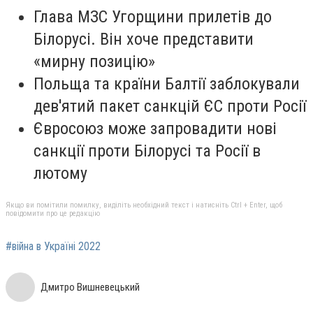
Глава МЗС Угорщини прилетів до
Білорусі. Він хоче представити
«мирну позицію»
Польща та країни Балтії заблокували
дев'ятий пакет санкцій ЄС проти Росії
Євросоюз може запровадити нові
санкції проти Білорусі та Росії в
лютому
Якщо ви помітили помилку, виділіть необхідний текст і натисніть Ctrl + Enter, щоб
повідомити про це редакцію
#війна в Україні 2022
Дмитро Вишневецький