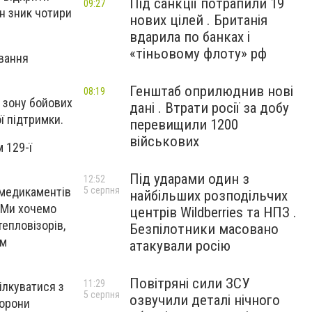
Під санкції потрапили 19
09:27
н зник чотири
нових цілей . Британія
вдарила по банках і
«тіньовому флоту» рф
ування
Генштаб оприлюднив нові
08:19
 зону бойових
дані . Втрати росії за добу
ї підтримки.
перевищили 1200
військових
 129-ї
Під ударами один з
12:52
5 серпня
 медикаментів
найбільших розподільчих
. Ми хочемо
центрів Wildberries та НПЗ .
тепловізорів,
Безпілотники масовано
ім
атакували росію
Повітряні сили ЗСУ
11:29
ілкуватися з
5 серпня
озвучили деталі нічного
борони