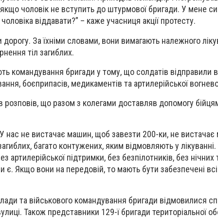
 якщо чоловік не вступить до штурмової бригади. У мене си
й чоловіка віддавати?” – каже учасниця акції протесту.
и дорогу. За їхніми словами, вони вимагають належного лік
рнення тіл загиблих.
ть командування бригади у тому, що солдатів відправили в
ання, боєприпасів, медикаментів та артилерійської вогнево
 розповів, що разом з колегами доставляв допомогу бійцям
 У нас не вистачає машин, щоб завезти 200-ки, не вистачає
загиблих, багато контужених, яким відмовляють у лікуванні
без артилерійської підтримки, без безпілотників, без нічних 
и є. Якщо вони на передовій, то мають бути забезпечені вс
лади та військового командування бригади відмовилися сп
улиці. Також представники 129-ї бригади територіальної о