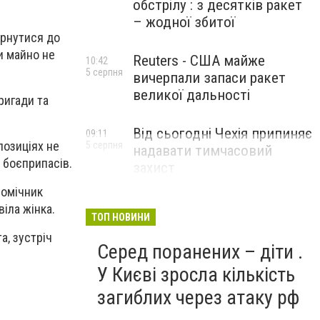
обстрілу : з десятків ракет
– жодної збитої
ернутися до
и майно не
Reuters - США майже
10:42
5 серпня
вичерпали запаси ракет
великої дальності
ригади та
Від сьогодні Чехія припиняє
09:11
позиціях не
5 серпня
надавати тимчасовий
а боєприпасів.
захист
військовозобов’язаним
 помічник
українцям
віла жінка.
ТОП НОВИНИ
а, зустріч
Серед поранених – діти .
У Києві зросла кількість
загиблих через атаку рф