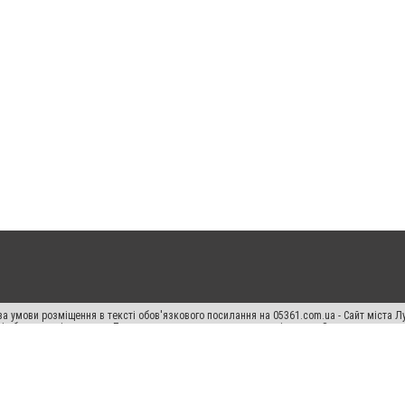
а умови розміщення в тексті обов'язкового посилання на 05361.com.ua - Сайт міста Л
сті або в якості джерела. Порушення виняткових прав переслідується Законом.
ський спецпроєкт", "Політичні новини", "Пресреліз", "PR", "Офіційно", "Політична рек
раншиза "CitySites"
Правила класифайд
Редакційна політика
Політика конфіденційн