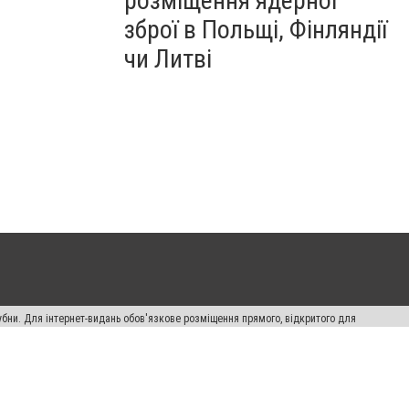
розміщення ядерної
зброї в Польщі, Фінляндії
чи Литві
убни. Для інтернет-видань обов'язкове розміщення прямого, відкритого для
лама" публікуються на правах реклами.
ості
Правила сайту