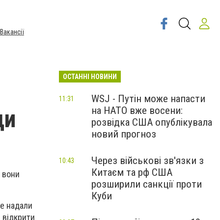
Вакансії
ОСТАННІ НОВИНИ
WSJ - Путін може напасти
11:31
на НАТО вже восени:
ди
розвідка США опублікувала
новий прогноз
Через військові зв'язки з
10:43
Китаєм та рф США
, вони
розширили санкції проти
Куби
не надали
 відкрити