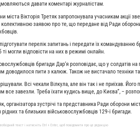
дмовляються давати коментарі журналістам.
и міста Вікторія Третяк запропонувала учасникам акції зв
з колективною заявою про те, що передане від Ради оборон
жбовців.
підготувати перелік запитань і передати їх командуванню б
б ті могли відповісти на них в режимі онлайн.
овослужбовців бригади Дар’я розповідає, що у солдатів на 
яким доводилося пити з калюж. Також не вистачало техніки т
рішували. Всі чекали Вілкула, але він так і не приїхав. Його
м все завезли. Треба їхати кудись вище, до Києва”, – розпо
як, організатора зустрічі та представника Ради оборони міст
 рідних та близьких військовослужбовців 129-ї бригади.
бхідний текст і натисніть Ctrl + Enter, щоб повідомити про це редакцію