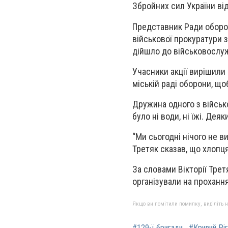
Збройних сил України ві
Представник Ради оборон
військової прокуратури 
дійшло до військовослу
Учасники акції вирішили 
міській раді оборони, що
Дружина одного з військ
було ні води, ні їжі. Де
“Ми сьогодні нічого не ви
Третяк сказав, що хлопця
За словами Вікторії Трет
організували на прохання
Якщо ви помітили помилку, виділіть нео
#129-ї бригади
#Кривий Ріг