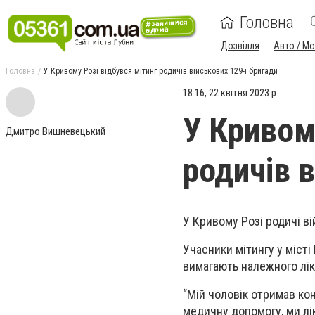
Головна
Дозвілля
Авто / М
Головна
У Кривому Розі відбувся мітинг родичів військових 129-ї бригади
18:16, 22 квітня 2023 р.
У Кривом
Дмитро Вишневецький
родичів в
У Кривому Розі родичі 
Учасники мітингу у місті
вимагають належного лік
“Мій чоловік отримав ко
медичну допомогу, ми лі