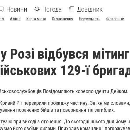
Новини
Погода
Довідник
ото
Афіша
Карта міста
Оголошення
Нерухомість
Фотозвіти
у Розі відбувся мітинг
ійськових 129-ї брига
військовослужбовців Повідомляють кореспонденти Дейком.
 Кривий Ріг перекрили проїжджу частину. За їхніми словами
ування поранених бійців та повернення тіл загиблих.
нтузію при виході з оточення. До сьогоднішнього дня йому 
куємо його своїми силами. Приходив командир і погрожував