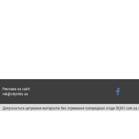
Реклама на сайті
rek@citysites.ua
Допускається цитування матеріалів без отримання попередньої згоди 05361.com.ua з
пошукових систем гіперпосилання на цитовані статті не нижче другого абзацу в тек
Матеріали з плашками "Новини компаній", "Промо", "Партнерський матеріал", "Партнер
Реклама на сайті
Ф