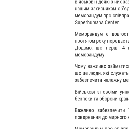
військові і деякі з них
нашим захисникам об'єд
меморандум про співпра
Superhumans Center.
Меморандум є довгостр
протягом року передасть 
Додамо, що перші 4 м
меморандуму.
Чому важливо займатися
що це люди, які служать
забезпечити належну мед
Військові зі своїми ун
безпеки та оборони краї
Важливо забезпечити ї
повернення до мирного 
Меморандум про співпра