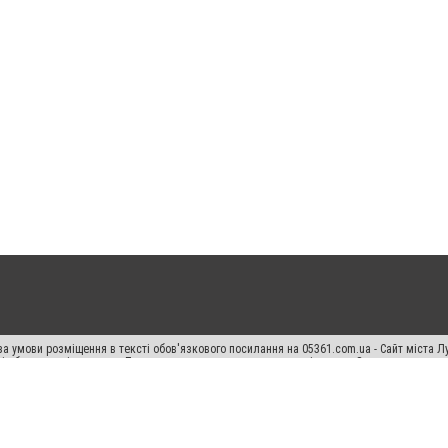
а умови розміщення в тексті обов'язкового посилання на 05361.com.ua - Сайт міста Л
сті або в якості джерела. Порушення виняткових прав переслідується Законом.
ський спецпроєкт", "Політичні новини", "Пресреліз", "PR", "Офіційно", "Політична рек
раншиза "CitySites"
Правила класифайд
Редакційна політика
Політика конфіденційн