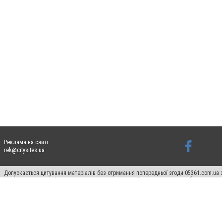
Реклама на сайті
rek@citysites.ua
Допускається цитування матеріалів без отримання попередньої згоди 05361.com.ua з
пошукових систем гіперпосилання на цитовані статті не нижче другого абзацу в тек
Матеріали з плашками "Новини компаній", "Промо", "Партнерський матеріал", "Партнер
Реклама на сайті
Ф