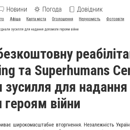
Новини
Погода
Довідник
ото
Афіша
Карта міста
Оголошення
Нерухомість
Фотозвіти
б'єднали зусилля для надання допомоги героям війни
безкоштовну реабіліта
ing та Superhumans Ce
и зусилля для надання
 героям війни
триває широкомасштабне вторгнення. Незалежність Украї