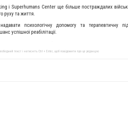
oking і Superhumans Center ще більше постраждалих війсь
о руху та життя.
адавати психологічну допомогу та терапевтичну пі
анс успішної реабілітації.
бхідний текст і натисніть Ctrl + Enter, щоб повідомити про це редакцію