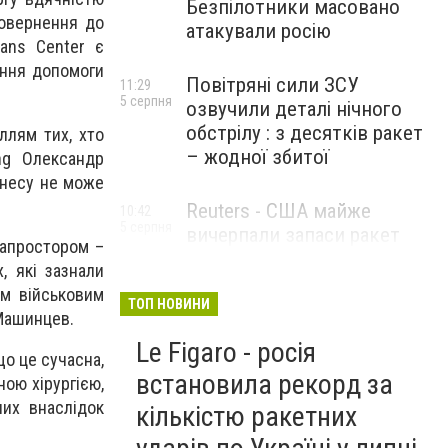
Безпілотники масовано
повернення до
атакували росію
ans Center є
ення допомоги
Повітряні сили ЗСУ
11:29
5 серпня
озвучили деталі нічного
обстрілу : з десятків ракет
ллям тих, хто
– жодної збитої
ng Олександр
знесу не може
Reuters - США майже
10:42
5 серпня
вичерпали запаси ракет
іапростором –
великої дальності
, які зазнали
им військовим
ТОП НОВИНИ
 Машинцев.
Le Figaro - росія
що це сучасна,
встановила рекорд за
ною хірургією,
лих внаслідок
кількістю ракетних