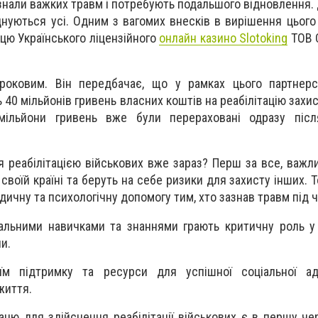
 зазнали важких травм і потребують подальшого відновлення
нуються усі. Одним з вагомих внесків в вирішення цього
цю Українського ліцензійного
онлайн казино Slotoking
ТОВ С
оковим. Він передбачає, що у рамках цього партнерст
40 мільйонів гривень власних коштів на реабілітацію захис
ільйони гривень вже були перераховані одразу післ
 реабілітацією військових вже зараз? Перш за все, важли
 своїй країні та беруть на себе ризики для захисту інших.
ичну та психологічну допомогу тим, хто зазнав травм під ч
ікальними навичками та знаннями грають критичну роль у
ни.
м підтримку та ресурси для успішної соціальної ада
життя.
цю для здійснення реабілітації військових є в першу че