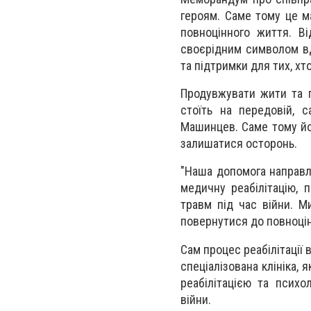
героям. Саме тому це м
повноцінного життя. В
своєрідним символом вд
та підтримки для тих, хт
Продувжувати жити та п
стоїть на передовій, 
Машинцев. Саме тому йо
залишатися осторонь.
"Наша допомога направл
медичну реабілітацію, п
травм під час війни. М
повернутися до повноцін
Сам процес реабілітації
спеціалізована клініка,
реабілітацією та психо
війни.