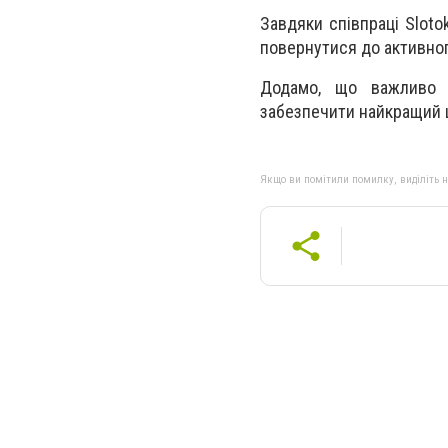
Завдяки співпраці Slot
повернутися до активног
Додамо, що важливо н
забезпечити найкращий ш
Якщо ви помітили помилку, виділіть нео