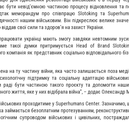
ає бути невід'ємною частиною процесу відновлення та 
ідтак меморандум про співпрацю Slotoking та Superhum
ячності нашим військовим. Він підкреслює велике знач
о віддав свої сили та здоров'я на захист України.
рацювати українці мають змогу завдяки невтомним зуси
саме такої думки притримується Head of Brand Slotoki
го компанія як представник соціально відповідального бі
ена на ту частину війни, яка часто залишається поза мед
сихологічну підтримку та соціальну адаптацію військових
и раді бути частиною такого проєкту та допомогти наш
ного життя, яке у них відібрала війна", – додає Олександр
 військових проходитиме у Superhumans Center. Зазначимо, 
 яка займається безоплатним протезуванням, реконструктив
логічним супроводом військових і цивільних, постражда