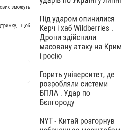
ударів по Україні у липні
кових зможуть
Під ударом опинилися
дтримку, щоб
Керч і хаб Wildberries .
Дрони здійснили
масовану атаку на Крим
і росію
Горить університет, де
розробляли системи
БПЛА . Удар по
Бєлгороду
NYT - Китай розгорнув