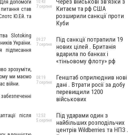
Через військові зв'язки з
. Для допомоги
10:43
7 серпня
Китаєм та рф США
 питання став
розширили санкції проти
лотс Ю.Ей. та
Куби
ва Slotoking
Під санкції потрапили 19
09:27
ників України.
7 серпня
нових цілей . Британія
я підписання
вдарила по банках і
«тіньовому флоту» рф
во зрозуміти,
 Тому ми маємо
Генштаб оприлюднив нові
08:19
7 серпня
ас війни.
дані . Втрати росії за добу
перевищили 1200
 забезпеченні
військових
Під ударами один з
птації після
12:52
5 серпня
найбільших розподільчих
центрів Wildberries та НПЗ .
ргу вдячністю