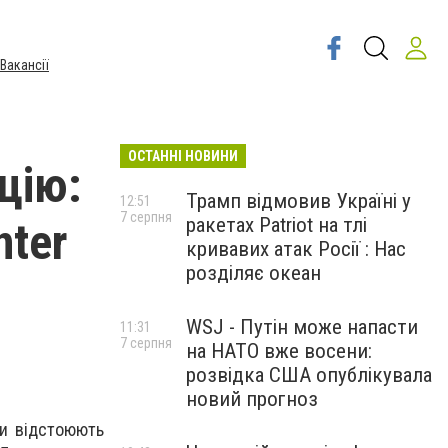
Вакансії
ОСТАННІ НОВИНИ
цію:
Трамп відмовив Україні у
12:51
7 серпня
ракетах Patriot на тлі
nter
кривавих атак Росії : Нас
розділяє океан
WSJ - Путін може напасти
11:31
7 серпня
на НАТО вже восени:
розвідка США опублікувала
новий прогноз
ни відстоюють