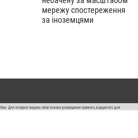
небачену за масштабом
мережу спостереження
за іноземцями
убни. Для інтернет-видань обов'язкове розміщення прямого, відкритого для
лама" публікуються на правах реклами.
ості
Правила сайту