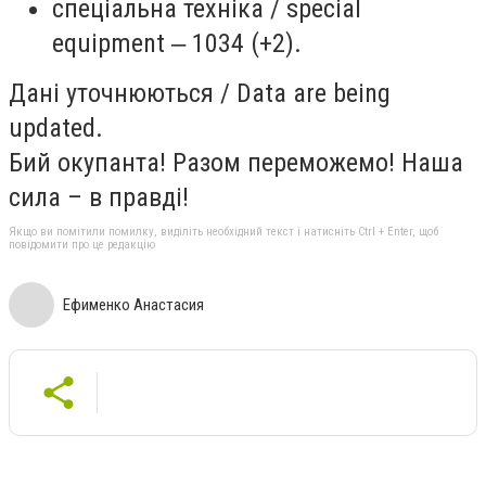
спеціальна техніка / special
equipment ‒ 1034 (+2).
Дані уточнюються / Data are being
updated.
Бий окупанта! Разом переможемо! Наша
сила – в правді!
Якщо ви помітили помилку, виділіть необхідний текст і натисніть Ctrl + Enter, щоб
повідомити про це редакцію
Ефименко Анастасия