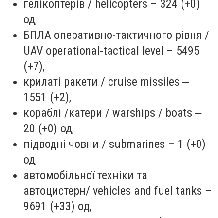
гелікоптерів / helicopters – 324 (+0)
од,
БПЛА оперативно-тактичного рівня /
UAV operational-tactical level – 5495
(+7),
крилаті ракети / cruise missiles ‒
1551 (+2),
кораблі /катери / warships / boats ‒
20 (+0) од,
підводні човни / submarines – 1 (+0)
од,
автомобільної техніки та
автоцистерн/ vehicles and fuel tanks –
9691 (+33) од,