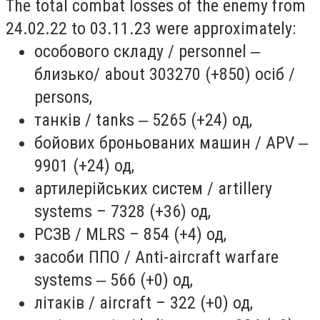
The total combat losses of the enemy from
24.02.22 to 03.11.23 were approximately:
особового складу / personnel ‒
близько/ about 303270 (+850) осіб /
persons,
танків / tanks ‒ 5265 (+24) од,
бойових броньованих машин / APV ‒
9901 (+24) од,
артилерійських систем / artillery
systems – 7328 (+36) од,
РСЗВ / MLRS – 854 (+4) од,
засоби ППО / Anti-aircraft warfare
systems ‒ 566 (+0) од,
літаків / aircraft – 322 (+0) од,