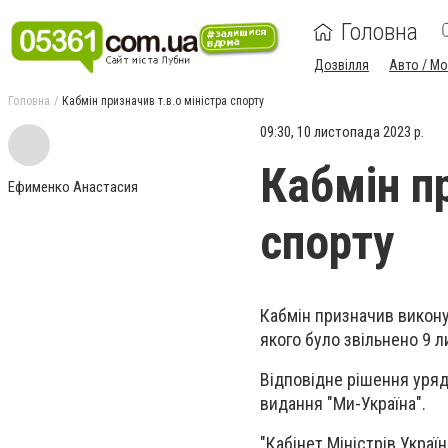
Головна
Дозвілля
Авто / М
Головна
Кабмін призначив т.в.о міністра спорту
09:30, 10 листопада 2023 р.
Кабмін пр
Ефименко Анастасия
спорту
Кабмін призначив виконув
якого було звільнено 9 
Відповідне рішення уряд
видання "Ми-Україна".
"Кабінет Міністрів Укра