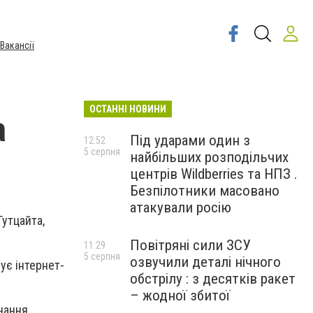
Вакансії
ОСТАННІ НОВИНИ
а
Під ударами один з
12:52
5 серпня
найбільших розподільчих
центрів Wildberries та НПЗ .
Безпілотники масовано
атакували росію
Гутцайта,
Повітряні сили ЗСУ
11:29
5 серпня
озвучили деталі нічного
ує інтернет-
обстрілу : з десятків ракет
– жодної збитої
нання