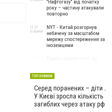
"Нафтогазу" від початку
року – частину атакували
повторно
NYT - Китай розгорнув
11:27
3 серпня
небачену за масштабом
мережу спостереження за
іноземцями
Горить університет, де
10:28
3 серпня
розробляли системи БПЛА .
Удар по Бєлгороду
ТОП НОВИНИ
Серед поранених – діти .
У Києві зросла кількість
загиблих через атаку рф