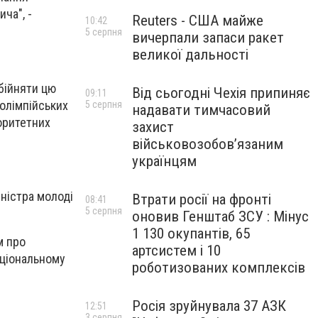
ча", -
Reuters - США майже
10:42
5 серпня
вичерпали запаси ракет
великої дальності
обійняти цю
Від сьогодні Чехія припиняє
09:11
еолімпійських
5 серпня
надавати тимчасовий
іоритетних
захист
військовозобов’язаним
українцям
іністра молоді
Втрати росії на фронті
08:41
5 серпня
оновив Генштаб ЗСУ : Мінус
1 130 окупантів, 65
м про
артсистем і 10
аціональному
роботизованих комплексів
Росія зруйнувала 37 АЗК
12:51
3 серпня