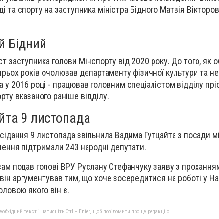
ді та спорту на заступника міністра Бідного Матвія Вікторови
й Бідний
т заступника голови Мінспорту від 2020 року. До того, як 
ирьох років очолював департаменту фізичної культури та н
 а у 2016 році - працював головним спеціалістом відділу пр
рту вказаного раніше відділу.
йта 9 листопада
асідання 9 листопада звільнила Вадима Гутцайта з посади м
ішення підтримали 243 народні депутати.
 сам подав голові ВРУ Руслану Стефанчуку заяву з прохання
 він аргументував тим, що хоче зосередитися на роботі у Н
оловою якого він є.
бхідний текст і натисніть Ctrl + Enter, щоб повідомити про це редакцію