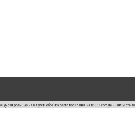
а умови розміщення в тексті обов'язкового посилання на 05361.com.ua - Сайт міста Л
сті або в якості джерела. Порушення виняткових прав переслідується Законом.
ський спецпроєкт", "Політичні новини", "Пресреліз", "PR", "Офіційно", "Політична рек
раншиза "CitySites"
Правила класифайд
Редакційна політика
Політика конфіденційн