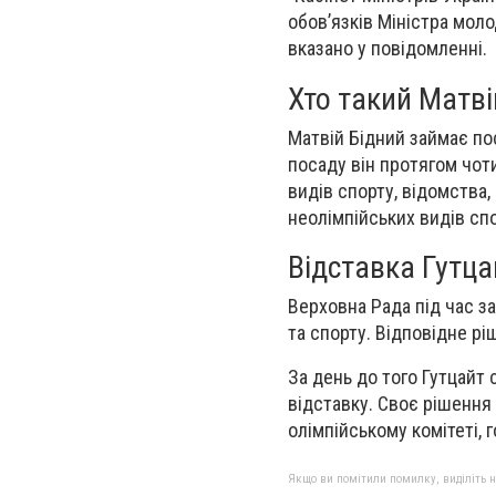
обов’язків Міністра моло
вказано у повідомленні.
Хто такий Матві
Матвій Бідний займає пос
посаду він протягом чот
видів спорту, відомства,
неолімпійських видів спо
Відставка Гутца
Верховна Рада під час з
та спорту. Відповідне р
За день до того Гутцайт
відставку. Своє рішення
олімпійському комітеті, г
Якщо ви помітили помилку, виділіть нео