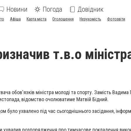
Новини
Погода
Довідник
ото
Афіша
Карта міста
Оголошення
Нерухомість
Фотозвіти
изначив т.в.о міністр
ача обов'язків міністра молоді та спорту. Замість Вадима 
листопада, відомство очолюватиме Матвій Бідний.
ом було ухвалено під час сьогоднішнього засідання, інформ
їни ухвалив розпорядження про тимчасове покладення вико