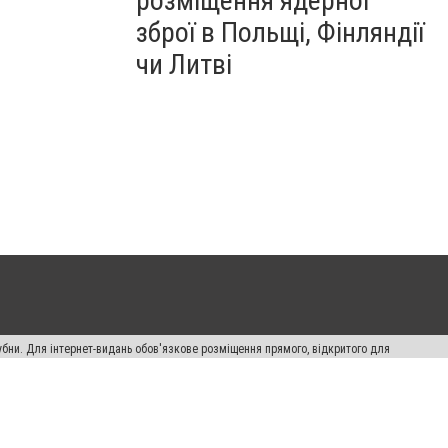
розміщення ядерної
зброї в Польщі, Фінляндії
чи Литві
убни. Для інтернет-видань обов'язкове розміщення прямого, відкритого для
лама" публікуються на правах реклами.
ості
Правила сайту