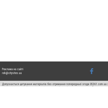
Реклама на сайті
rek@citysites.ua
Допускається цитування матеріалів без отримання попередньої згоди 05361.com.ua з
пошукових систем гіперпосилання на цитовані статті не нижче другого абзацу в тек
Матеріали з плашками "Новини компаній", "Промо", "Партнерський матеріал", "Партнер
Реклама на сайті
Ф