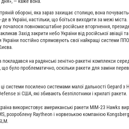
дня», — каже вона.
тряній обороні, яка зараз захищає столицю, вона почуваєть
-де в Україні, настільки, що боїться виходити за межі міста.
у почалося повномасштабне російське вторгнення, президе
ликав Захід закрити небо України від російської авіації та
и України постійно спрямовують свої найкращі системи ППО
Києва.
їв покладався на радянські зенітно-ракетні комплекси сере
1, що було проблематично, оскільки ракети для заміни пере
 ці системи посилено системами малої дальності Gepard з 
Defense зі США, які збивають безпілотники і крилаті ракети.
країна використовує американські ракети MIM-23 Hawks ви
MS, розроблену Raytheon і норвезькою компанією Kongsberg
SLM.