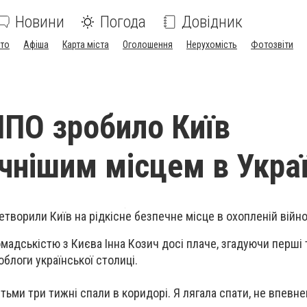
Новини
Погода
Довідник
ото
Афіша
Карта міста
Оголошення
Нерухомість
Фотозвіти
ППО зробило Київ
чнішим місцем в Украї
творили Київ на рідкісне безпечне місце в охопленій війно
громадськістю з Києва Інна Козич досі плаче, згадуючи перші
облоги української столиці.
тьми три тижні спали в коридорі. Я лягала спати, не впевне