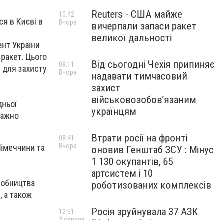
Reuters - США майже
10:42
ся в Києві в
Вчора
вичерпали запаси ракет
великої дальності
нт України
 ракет. Цього
Від сьогодні Чехія припиняє
09:11
 для захисту
Вчора
надавати тимчасовий
захист
військовозобов’язаним
дньої
українцям
важно
Втрати росії на фронті
08:41
Вчора
Німеччини та
оновив Генштаб ЗСУ : Мінус
1 130 окупантів, 65
артсистем і 10
робництва
роботизованих комплексів
, а також
Росія зруйнувала 37 АЗК
12:51
3 серпня