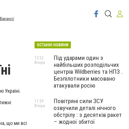
Вакансії
ОСТАННІ НОВИНИ
Під ударами один з
12:52
Вчора
найбільших розподільчих
ні
центрів Wildberries та НПЗ .
Безпілотники масовано
атакували росію
ю Україні.
Повітряні сили ЗСУ
11:29
 тижні
Вчора
озвучили деталі нічного
обстрілу : з десятків ракет
– жодної збитої
на, що ми всі