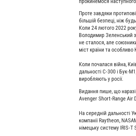
прокинемося наступного 
Проте завдяки протипові
більшій безпеці, ніж будь
Коли 24 лютого 2022 рок
Володимир Зеленський зак
не сталося, але союзник
міст країни та особливо 
Коли почалася війна, Ки
дальності С-300 і Бук-М
виробляють у росії.
Видання пише, що наразі
Avenger Short-Range Air 
На середній дальності У
компанії Raytheon, NASA
німецьку систему IRIS-T 