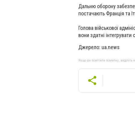
Дальню оборону забезпеч
постачають Франція та Іт
Голова військової адміні
вони здатні інтегрувати 
Джерело:
ua.news
Якщо ви помітили помилку, виділіть нео