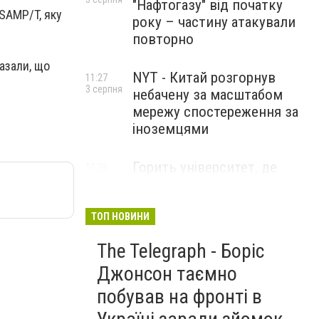
"Нафтогазу" від початку
SAMP/T, яку
року – частину атакували
повторно
казали, що
NYT - Китай розгорнув
11:27
3 серпня
небачену за масштабом
мережу спостереження за
іноземцями
Горить університет, де
10:28
3 серпня
розробляли системи БПЛА .
Удар по Бєлгороду
ТОП НОВИНИ
The Telegraph - Боріс
Джонсон таємно
побував на фронті в