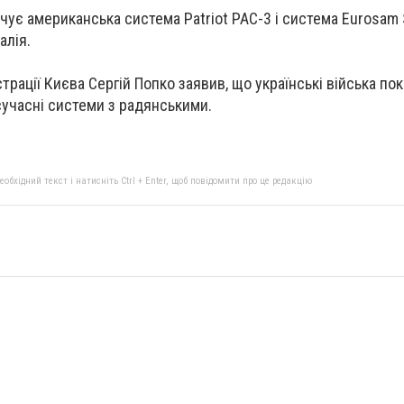
ує американська система Patriot PAC-3 і система Eurosam 
алія.
страції Києва Сергій Попко заявив, що українські війська по
сучасні системи з радянськими.
бхідний текст і натисніть Ctrl + Enter, щоб повідомити про це редакцію