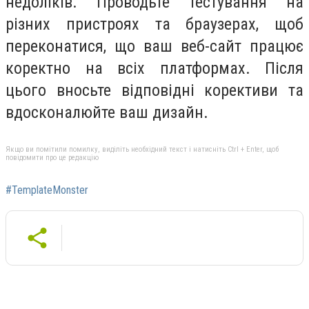
недоліків. Проводьте тестування на
різних пристроях та браузерах, щоб
переконатися, що ваш веб-сайт працює
коректно на всіх платформах. Після
цього вносьте відповідні корективи та
вдосконалюйте ваш дизайн.
Якщо ви помітили помилку, виділіть необхідний текст і натисніть Ctrl + Enter, щоб
повідомити про це редакцію
#TemplateMonster