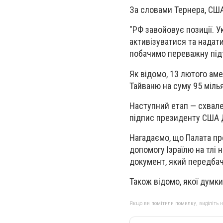
За словами Тернера, США 
"РФ завойовує позиції. 
активізуватися та надати
побачимо переважну підт
Як відомо, 13 лютого аме
Тайваню на суму 95 мілья
Наступний етап — схвале
підпис президенту США 
Нагадаємо, що Палата пр
допомогу Ізраїлю на тлі 
документ, який передбач
Також відомо, якої думк
Якщо ви помітили помилку, виділіть нео