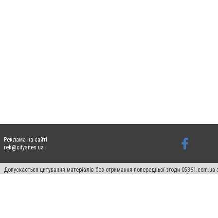
Реклама на сайті
rek@citysites.ua
Допускається цитування матеріалів без отримання попередньої згоди 05361.com.ua з
пошукових систем гіперпосилання на цитовані статті не нижче другого абзацу в тек
Матеріали з плашками "Новини компаній", "Промо", "Партнерський матеріал", "Партнер
Реклама на сайті
Ф