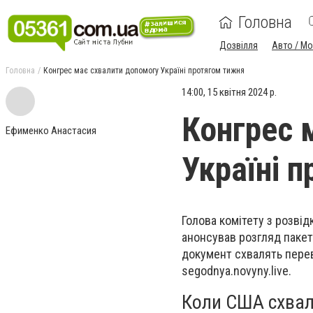
Головна
Дозвілля
Авто / М
Головна
Конгрес має схвалити допомогу Україні протягом тижня
14:00, 15 квітня 2024 р.
Конгрес 
Ефименко Анастасия
Україні 
Голова комітету з розві
анонсував розгляд пакет
документ схвалять пере
segodnya.novyny.live.
Коли США схвал