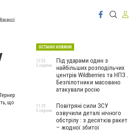
Вакансії
ОСТАННІ НОВИНИ
у
Під ударами один з
12:52
5 серпня
найбільших розподільчих
центрів Wildberries та НПЗ .
Безпілотники масовано
атакували росію
 Тернер
ить, що
Повітряні сили ЗСУ
11:29
5 серпня
озвучили деталі нічного
обстрілу : з десятків ракет
– жодної збитої