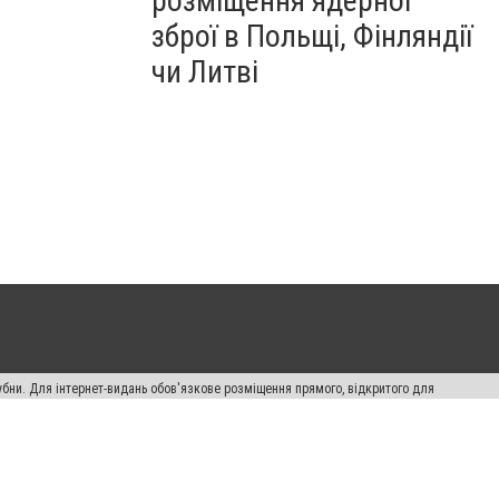
розміщення ядерної
зброї в Польщі, Фінляндії
чи Литві
убни. Для інтернет-видань обов'язкове розміщення прямого, відкритого для
лама" публікуються на правах реклами.
ості
Правила сайту