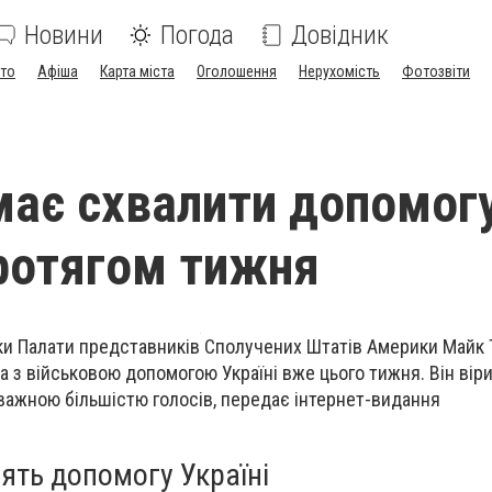
Новини
Погода
Довідник
ото
Афіша
Карта міста
Оголошення
Нерухомість
Фотозвіти
має схвалити допомог
протягом тижня
дки Палати представників Сполучених Штатів Америки Майк
а з військовою
допомогою
Україні вже цього тижня. Він вір
важною більшістю голосів, передає інтернет-видання
ять допомогу Україні