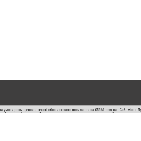
а умови розміщення в тексті обов'язкового посилання на 05361.com.ua - Сайт міста Л
сті або в якості джерела. Порушення виняткових прав переслідується Законом.
ський спецпроєкт", "Політичні новини", "Пресреліз", "PR", "Офіційно", "Політична рек
раншиза "CitySites"
Правила класифайд
Редакційна політика
Політика конфіденційн