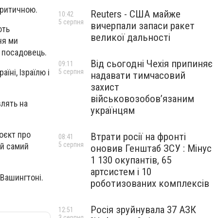
критичною.
Reuters - США майже
10:42
5 серпня
вичерпали запаси ракет
ють
великої дальності
ня ми
в посадовець.
Від сьогодні Чехія припиняє
09:11
їні, Ізраїлю і
5 серпня
надавати тимчасовий
захист
військовозобов’язаним
влять на
українцям
оєкт про
Втрати росії на фронті
08:41
5 серпня
ой самий
оновив Генштаб ЗСУ : Мінус
1 130 окупантів, 65
артсистем і 10
 Вашингтоні.
роботизованих комплексів
Росія зруйнувала 37 АЗК
12:51
3 серпня