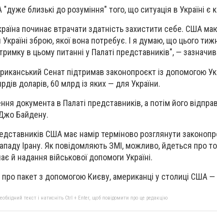
"дуже близькі до розуміння" того, що ситуація в Україні є 
Україна починає втрачати здатність захистити себе. США ма
 Україні зброю, якої вона потребує. І я думаю, що цього тиж
римку в цьому питанні у Палаті представників", — зазначи
риканський Сенат підтримав законопроєкт із допомогою Укра
рдів доларів, 60 млрд із яких — для України.
ння документа в Палаті представників, а потім його відпра
Джо Байдену.
едставників США має намір терміново розглянути законопр
нападу Ірану. Як повідомляють ЗМІ, можливо, йдеться про т
ає й надання військової допомоги Україні.
и про пакет з допомогою Києву, американці у столиці США —
бхідний текст і натисніть Ctrl + Enter, щоб повідомити про це редакцію