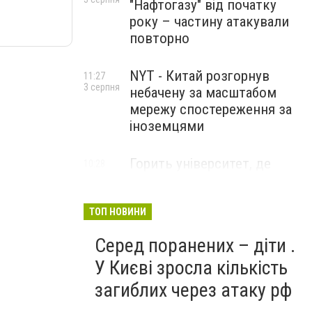
"Нафтогазу" від початку
року – частину атакували
повторно
NYT - Китай розгорнув
11:27
3 серпня
небачену за масштабом
мережу спостереження за
іноземцями
Горить університет, де
10:28
3 серпня
розробляли системи БПЛА .
Удар по Бєлгороду
ТОП НОВИНИ
Серед поранених – діти .
У Києві зросла кількість
загиблих через атаку рф