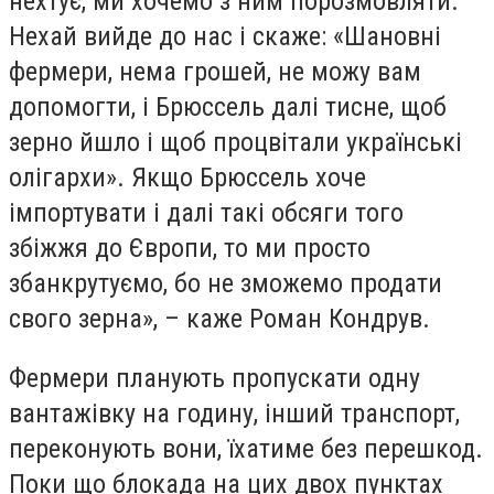
нехтує, ми хочемо з ним порозмовляти.
Нехай вийде до нас і скаже: «Шановні
фермери, нема грошей, не можу вам
допомогти, і Брюссель далі тисне, щоб
зерно йшло і щоб процвітали українські
олігархи». Якщо Брюссель хоче
імпортувати і далі такі обсяги того
збіжжя до Європи, то ми просто
збанкрутуємо, бо не зможемо продати
свого зерна», – каже Роман Кондрув.
Фермери планують пропускати одну
вантажівку на годину, інший транспорт,
переконують вони, їхатиме без перешкод.
Поки що блокада на цих двох пунктах