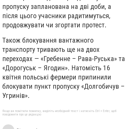
пропуску запланована на дві доби, а
після цього учасники радитимуться,
продовжувати чи згортати протест.
Також блокування вантажного
транспорту тривають ще на двох
переходах — «Гребенне – Рава-Руська» та
«Дорогуськ – Ягодин». Натомість 16
квітня польські фермери припинили
блокувати пункт пропуску «Долгобичув –
Угринів».
Якщо ви помітили помилку, виділіть необхідний текст і натисніть Ctrl + Enter, щоб
повідомити про це редакцію