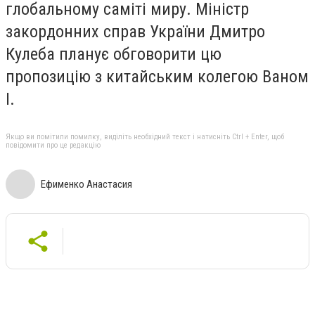
глобальному саміті миру. Міністр
закордонних справ України Дмитро
Кулеба планує обговорити цю
пропозицію з китайським колегою Ваном
І.
Якщо ви помітили помилку, виділіть необхідний текст і натисніть Ctrl + Enter, щоб
повідомити про це редакцію
Ефименко Анастасия