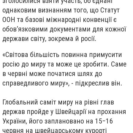
зголосилися взяти участь, об’єднані
однаковим визнанням того, що Статут
ООН та базові міжнародні конвенції є
обов’язковими документами для кожної
держави світу, зокрема й росії.
«Світова більшість повинна примусити
росію до миру та може це зробити. Саме
в червні може початися шлях до
справедливого миру», - підкреслив він.
Глобальний саміт миру на
рівні глав
держав
пройде у Швейцарії на прохання
України, його
заплановано
на 15−16
червня на швейцарському курорті