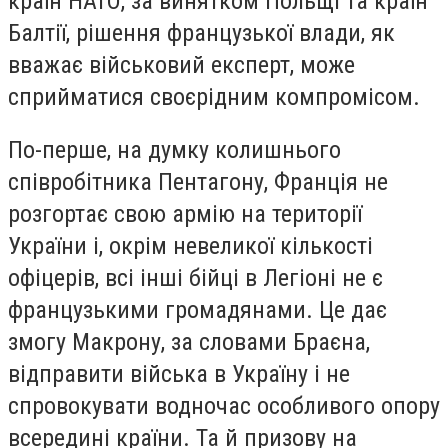
країн НАТО, за винятком Польщі та країн
Балтії, рішення французької влади, як
вважає військовий експерт, може
сприйматися своєрідним компромісом.
По-перше, на думку колишнього
співробітника Пентагону, Франція не
розгортає свою армію на території
України і, окрім невеликої кількості
офіцерів, всі інші бійці в Легіоні не є
французькими громадянами. Це дає
змогу Макрону, за словами Браєна,
відправити війська в Україну і не
спровокувати водночас особливого опору
всередині країни. Та й призову на