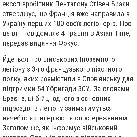
ексспівробітник Пентагону Стівен Браєн
стверджує, що Франція вже направила в
Україну перших 100 своїх легіонерів. Про
це він повідомляє 4 травня в Asian Time,
передає видання Фокус.
Йдеться про військових Іноземного
легіону з 3-го французького піхотного
полку, яких розмістили в Слов'янську для
підтримки 54-ї бригади ЗСУ. За словами
Браєна, ці бійці одного з основних
підрозділів Легіону займатимуться
начебто артилерією та спостереженням.
Загалом же, як інформує військовий