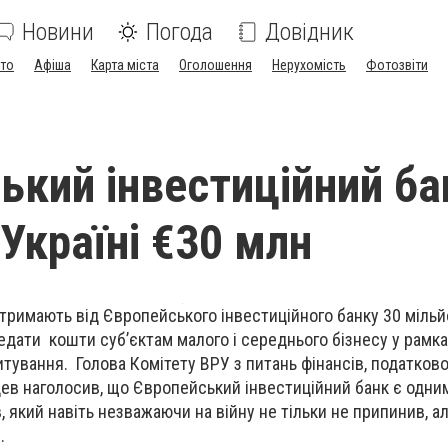
Новини
Погода
Довідник
ото
Афіша
Карта міста
Оголошення
Нерухомість
Фотозвіти
ький інвестиційний ба
Україні €30 млн
отримають від Європейського інвестиційного банку 30 мільй
едати кошти суб’єктам малого і середнього бізнесу у рамк
дитування.
Голова Комітету ВРУ з питань фінансів, податково
цев наголосив, що
Європейський інвестиційний банк є одним
 який навіть незважаючи на війну не тільки не припинив, а
.