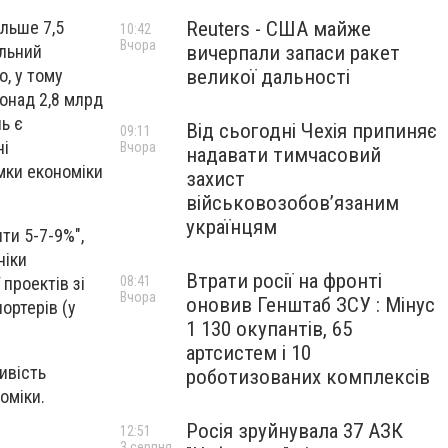
Reuters - США майже
ільше 7,5
10:42
Вчора
вичерпали запаси ракет
альний
великої дальності
о, у тому
понад 2,8 млрд
ь є
Від сьогодні Чехія припиняє
09:11
ні
Вчора
надавати тимчасовий
мки економіки
захист
військовозобов’язаним
українцям
ти 5-7-9%",
ніки
Втрати росії на фронті
08:41
проектів зі
Вчора
оновив Генштаб ЗСУ : Мінус
ортерів (у
1 130 окупантів, 65
артсистем і 10
ивість
роботизованих комплексів
номіки.
Росія зруйнувала 37 АЗК
12:51
3 серпня