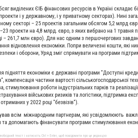
бсяг виділених ЄІБ фінансових ресурсів в Україні складає б
роекти і у державному, і у приватному секторах). Нині заг
ному секторі – 25 проектів загальним обсягом 5,2 млрд євр
ї –23 проекти на 4,8 млрд. євро, з яких вибрано на 1 травня 
ці – 261,7 млн євро). Для нас одним з першочергових завдан
ня відновлення економіки. Попри величезні кошти, які ни
езпеки і оборони, Уряд зміг спрямувати на програми підтри
я підняття економіки є державні програми "Доступні креди
", компенсація частини вартості сільськогосподарської тех
, стимулювання роботи індустріальних парків та реалізації 
трахування військових ризиків та логістики, підтримка експ
триманих у 2022 році "безвізів").
ував всім міжнародним партнерам, які усвідомлюють важл
ня та допомагають фінансувати програми стимулювання еко
бхідний текст і натисніть Ctrl + Enter, щоб повідомити про це редакцію