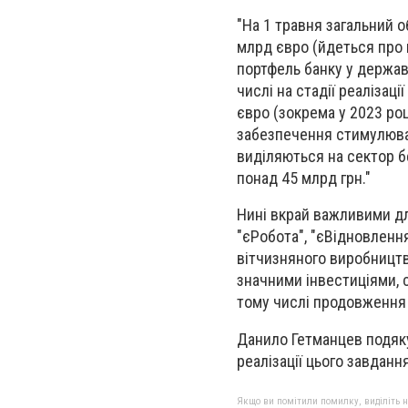
"На 1 травня загальний о
млрд євро (йдеться про п
портфель банку у держав
числі на стадії реалізаці
євро (зокрема у 2023 ро
забезпечення стимулюван
виділяються на сектор б
понад 45 млрд грн."
Нині вкрай важливими дл
"єРобота", "єВідновлення
вітчизняного виробництва
значними інвестиціями, с
тому числі продовження о
Данило Гетманцев подяк
реалізації цього завдан
Якщо ви помітили помилку, виділіть нео