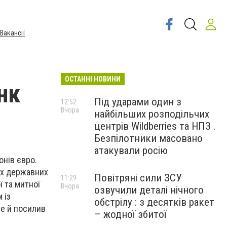
Вакансії
ОСТАННІ НОВИНИ
нк
Під ударами один з
12:52
Вчора
найбільших розподільчих
центрів Wildberries та НПЗ .
Безпілотники масовано
атакували росію
онів євро.
ах державних
Повітряні сили ЗСУ
11:29
ї та митної
Вчора
озвучили деталі нічного
 із
обстрілу : з десятків ракет
ле й посилив
– жодної збитої