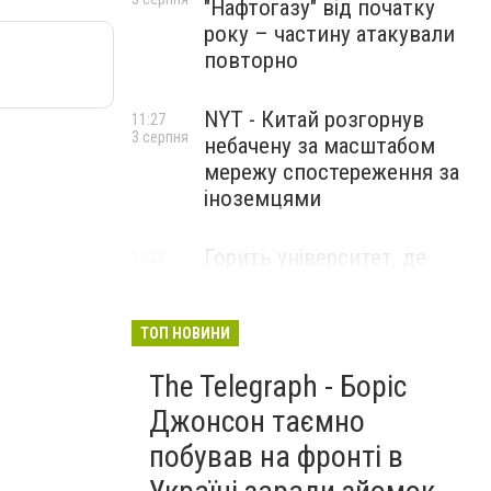
"Нафтогазу" від початку
року – частину атакували
повторно
NYT - Китай розгорнув
11:27
3 серпня
небачену за масштабом
мережу спостереження за
іноземцями
Горить університет, де
10:28
3 серпня
розробляли системи БПЛА .
Удар по Бєлгороду
ТОП НОВИНИ
The Telegraph - Боріс
Джонсон таємно
побував на фронті в