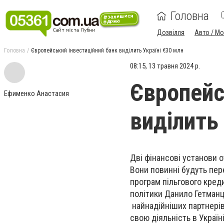
Головна
Дозвілля
Авто / М
Головна
Європейський інвестиційний банк виділить Україні €30 млн
08:15, 13 травня 2024 р.
Європейс
Ефименко Анастасия
виділить 
Дві фінансові установи 
Вони повинні будуть пер
програм пільгового кре
політики Данило Гетман
найнадійніших партнерів,
свою діяльність в Україні