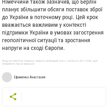
Німеччини також зазначив, що Берлін
п
ланує збільшити обсяги поставок зброї
до України
в поточному році. Цей крок
вважається важливим у контексті
підтримки України в умовах загострення
геополітичної ситуації та
зростання
напруги на сході Європи.
Якщо ви помітили помилку, виділіть необхідний текст і натисніть Ctrl + Enter, щоб
повідомити про це редакцію
Ефименко Анастасия