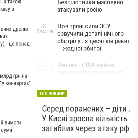
, а також
Безпілотники масовано
еказу в
атакували росію
Повітряні сили ЗСУ
11:29
лених дропів
5 серпня
озвучили деталі нічного
ьких
обстрілу : з десятків ракет
у) - це понад
– жодної збитої
Reuters - США майже
10:42
5 серпня
вичерпали запаси ракет
 млрд грн на
великої дальності
 "у конвертах"
ТОП НОВИНИ
Серед поранених – діти .
У Києві зросла кількість
ій вимоги
загиблих через атаку рф
д суми