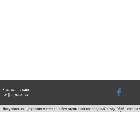
Реклама на сайті
rek@citysites.ua
Допускається цитування матеріалів без отримання попередньої згоди 05361.com.ua з
пошукових систем гіперпосилання на цитовані статті не нижче другого абзацу в тек
Матеріали з плашками "Новини компаній", "Промо", "Партнерський матеріал", "Партнер
Реклама на сайті
Ф