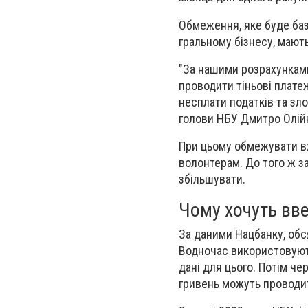
Обмеження, яке буде баз
гральному бізнесу, мают
"За нашими розрахунками
проводити тіньові плате
несплати податків та зло
голови НБУ Дмитро Олій
При цьому обмежувати вхі
волонтерам. До того ж за
збільшувати.
Чому хочуть вв
За даними Нацбанку, обс
Водночас використовують
дані для цього. Потім че
гривень можуть проводити