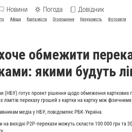
Новини
Погода
Довідник
ото
Афіша
Карта міста
Оголошення
Нерухомість
Фотозвіти
хоче обмежити перек
ками: якими будуть лі
ни (НБУ) готує проект рішення щодо обмеження карткових п
 лімітів переказу грошей з картки на картку між фізичними
авникам медіа у НБУ, повідомляє РБК-Україна.
и на вихідні P2P-перекази можуть скласти 100 000 грн та 30
у.