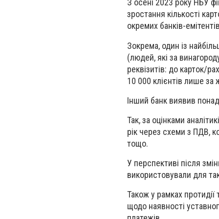
З осені 2023 року НБУ фі
зростання кількості карт
окремих банків-емітентів
Зокрема, один із найбіл
(людей, які за винагоро
реквізитів: до карток/ра
10 000 клієнтів лише за 
Інший банк виявив понад
Так, за оцінками аналіти
рік через схеми з ПДВ, к
тощо.
У перспективі після змі
використовували для так
Також у рамках протидії
щодо наявності уставного
платежів.