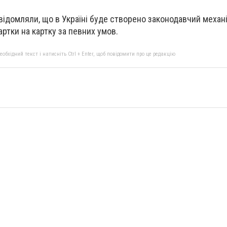
відомляли, що в Україні буде створено законодавчий механ
ртки на картку за певних умов.
бхідний текст і натисніть Ctrl + Enter, щоб повідомити про це редакцію