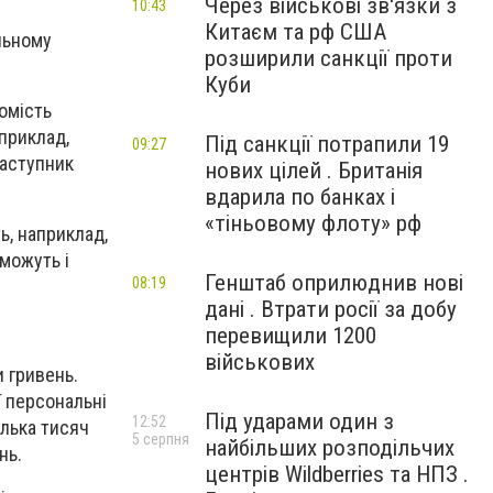
Через військові зв'язки з
10:43
Китаєм та рф США
льному
розширили санкції проти
Куби
омість
априклад,
Під санкції потрапили 19
09:27
заступник
нових цілей . Британія
вдарила по банках і
«тіньовому флоту» рф
ь, наприклад,
 можуть і
Генштаб оприлюднив нові
08:19
дані . Втрати росії за добу
перевищили 1200
військових
 гривень.
ї персональні
Під ударами один з
12:52
ілька тисяч
5 серпня
найбільших розподільчих
нь.
центрів Wildberries та НПЗ .