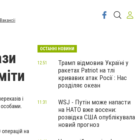
Вакансії
ОСТАННІ НОВИНИ
ази
Трамп відмовив Україні у
12:51
ракетах Patriot на тлі
міти
кривавих атак Росії : Нас
розділяє океан
ереказів і
WSJ - Путін може напасти
11:31
 особами.
на НАТО вже восени:
розвідка США опублікувала
новий прогноз
 операцій на