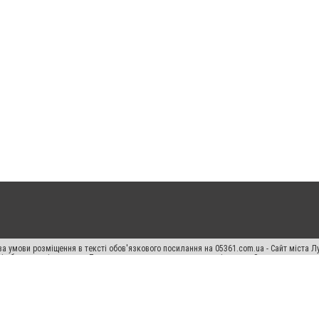
а умови розміщення в тексті обов'язкового посилання на 05361.com.ua - Сайт міста Л
сті або в якості джерела. Порушення виняткових прав переслідується Законом.
ський спецпроєкт", "Політичні новини", "Пресреліз", "PR", "Офіційно", "Політична рек
раншиза "CitySites"
Правила класифайд
Редакційна політика
Політика конфіденційн