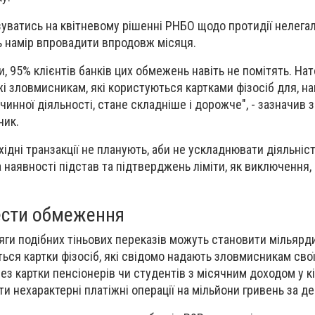
уватись на квітневому рішенні РНБО щодо протидії нелега
ь намір впровадити впродовж місяця.
, 95% клієнтів банків цих обмежень навіть не помітять. Нат
жі зловмисникам, які користуються картками фізосіб для, н
чинної діяльності, стане складніше і дорожче", - зазначив 
ник.
дні транзакції не планують, аби не ускладнювати діяльніст
 наявності підстав та підтверджень ліміти, як виключення,
ести обмеження
яги подібних тіньових переказів можуть становити мільярди
ся картки фізосіб, які свідомо надають зловмисникам сво
рез картки пенсіонерів чи студентів з місячним доходом у к
 нехарактерні платіжні операції на мільйони гривень за де