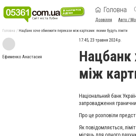
Головна
Дозвілля
Авто / М
Головна
Нацбанк хоче обмежити перекази між картками: якими будуть ліміти
17:45, 23 травня 2024 р.
Нацбанк 
Ефименко Анастасия
між карт
Національний банк Украї
запровадження граничних
Про це розповіли предст
Як повідомляється, ліміт
місяць для одного рахунк