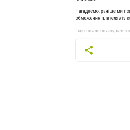
Нагадаємо, раніше ми по
обмеження платежів із ка
Якщо ви помітили помилку, виділіть нео