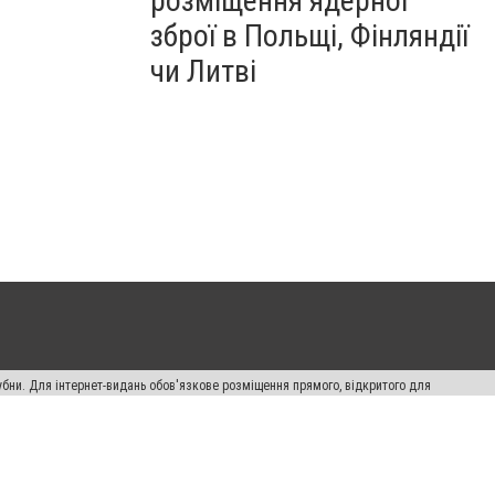
розміщення ядерної
зброї в Польщі, Фінляндії
чи Литві
убни. Для інтернет-видань обов'язкове розміщення прямого, відкритого для
лама" публікуються на правах реклами.
ості
Правила сайту