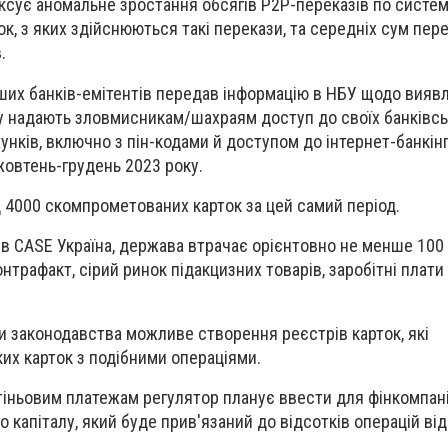
ксує аномальне зростання обсягів P2P-переказів по системі
ок, з яких здійснюються такі перекази, та середніх сум пер
.
ьших банків-емітентів передав інформацію в НБУ щодо вияв
ду надають зловмисникам/шахраям доступ до своїх банківс
хунків, включно з пін-кодами й доступом до інтернет-банкінг
жовтень-грудень 2023 року.
 4000 скомпрометованих карток за цей самий період.
ків CASE Україна, держава втрачає орієнтовно не менше 100
онтрафакт, сірий ринок підакцизних товарів, заробітні плати
ни законодавства можливе створення реєстрів карток, які
их карток з подібними операціями.
 тіньовим платежам регулятор планує ввести для фінкомпан
 капіталу, який буде прив'язаний до відсотків операцій ві