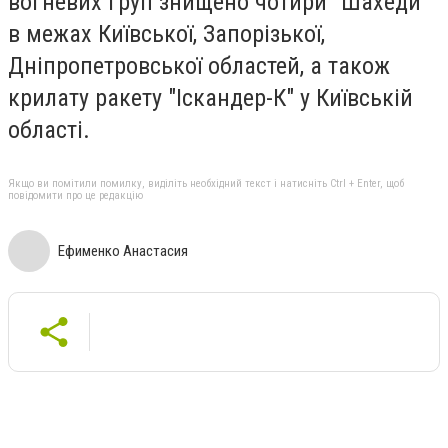
вогневих груп знищено чотири "Шахеди"
в межах Київської, Запорізької,
Дніпропетровської областей, а також
крилату ракету "Іскандер-К" у Київській
області.
Якщо ви помітили помилку, виділіть необхідний текст і натисніть Ctrl + Enter, щоб
повідомити про це редакцію
Ефименко Анастасия