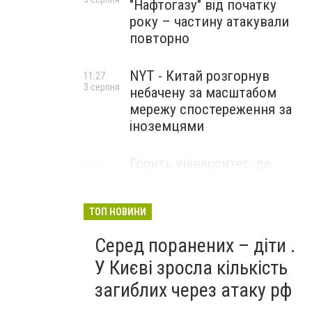
"Нафтогазу" від початку
року – частину атакували
повторно
NYT - Китай розгорнув
11:27
3 серпня
небачену за масштабом
мережу спостереження за
іноземцями
Горить університет, де
10:28
3 серпня
розробляли системи БПЛА .
Удар по Бєлгороду
ТОП НОВИНИ
Серед поранених – діти .
У Києві зросла кількість
загиблих через атаку рф