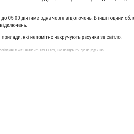
 до 05:00 діятиме одна черга відключень. В інші години об
 відключень.
прилади, які непомітно накручують рахунки за світло.
бхідний текст і натисніть Ctrl + Enter, щоб повідомити про це редакцію