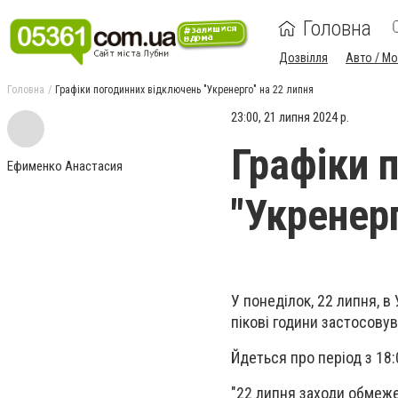
Головна
Дозвілля
Авто / М
Головна
Графіки погодинних відключень "Укренерго" на 22 липня
23:00, 21 липня 2024 р.
Графіки 
Ефименко Анастасия
"Укренерг
У понеділок, 22 липня, в
пікові години застосову
Йдеться про період з 18:
"22 липня заходи обмеже