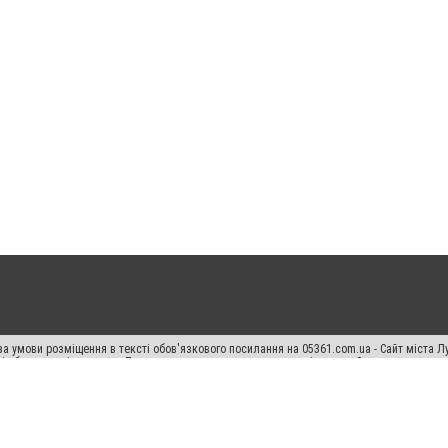
а умови розміщення в тексті обов'язкового посилання на 05361.com.ua - Сайт міста Л
сті або в якості джерела. Порушення виняткових прав переслідується Законом.
ський спецпроєкт", "Політичні новини", "Пресреліз", "PR", "Офіційно", "Політична рек
раншиза "CitySites"
Правила класифайд
Редакційна політика
Політика конфіденційн