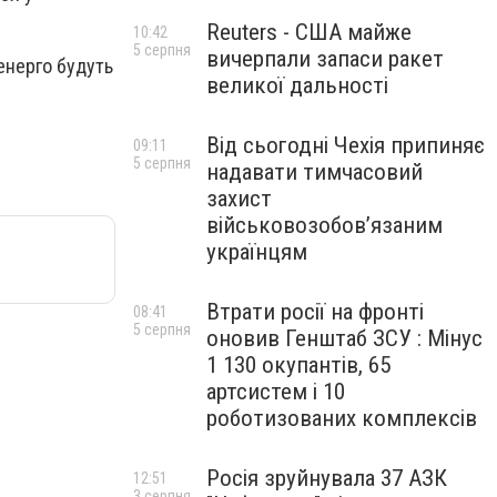
Reuters - США майже
10:42
5 серпня
вичерпали запаси ракет
ленерго будуть
великої дальності
Від сьогодні Чехія припиняє
09:11
5 серпня
надавати тимчасовий
захист
військовозобов’язаним
українцям
Втрати росії на фронті
08:41
5 серпня
оновив Генштаб ЗСУ : Мінус
1 130 окупантів, 65
артсистем і 10
роботизованих комплексів
Росія зруйнувала 37 АЗК
12:51
3 серпня