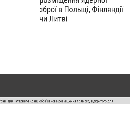
розміщення ядерної
зброї в Польщі, Фінляндії
чи Литві
убни. Для інтернет-видань обов'язкове розміщення прямого, відкритого для
лама" публікуються на правах реклами.
ості
Правила сайту