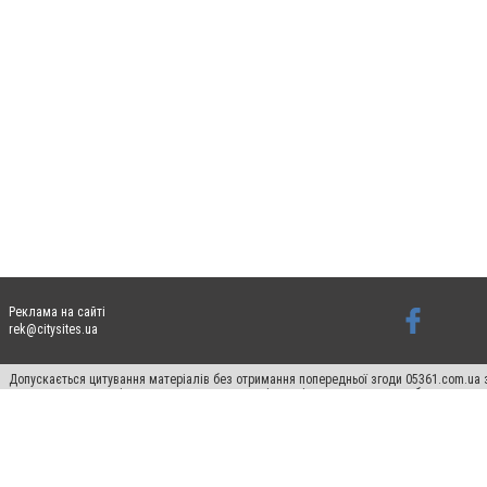
Реклама на сайті
rek@citysites.ua
Допускається цитування матеріалів без отримання попередньої згоди 05361.com.ua з
пошукових систем гіперпосилання на цитовані статті не нижче другого абзацу в тек
Матеріали з плашками "Новини компаній", "Промо", "Партнерський матеріал", "Партнер
Реклама на сайті
Ф