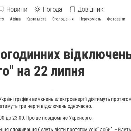
Новини
Погода
Довідник
ото
Афіша
Карта міста
Оголошення
Нерухомість
Фотозвіти
погодинних відключен
о" на 22 липня
 Україні графіки вимкнень електроенергії діятимуть протягом
ватимуть три черги відключень одночасно.
00 до 23:00. Про це повідомляє Укренерго.
ння споживання будуть діяти протягом усієї доби", – йдеть