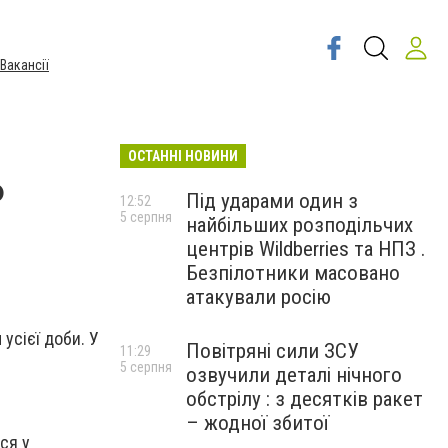
Вакансії
ОСТАННІ НОВИНИ
ь
Під ударами один з
12:52
5 серпня
найбільших розподільчих
центрів Wildberries та НПЗ .
Безпілотники масовано
атакували росію
 усієї доби. У
Повітряні сили ЗСУ
11:29
5 серпня
озвучили деталі нічного
обстрілу : з десятків ракет
– жодної збитої
ся у