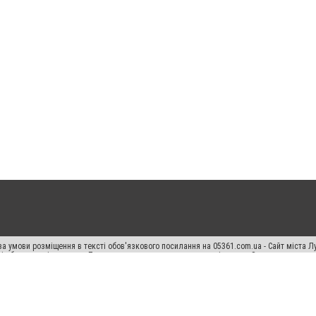
а умови розміщення в тексті обов'язкового посилання на 05361.com.ua - Сайт міста Л
сті або в якості джерела. Порушення виняткових прав переслідується Законом.
ський спецпроєкт", "Політичні новини", "Пресреліз", "PR", "Офіційно", "Політична рек
раншиза "CitySites"
Правила класифайд
Редакційна політика
Політика конфіденційн