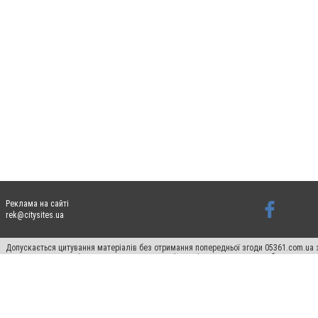
Реклама на сайті
rek@citysites.ua
Допускається цитування матеріалів без отримання попередньої згоди 05361.com.ua з
пошукових систем гіперпосилання на цитовані статті не нижче другого абзацу в тек
Матеріали з плашками "Новини компаній", "Промо", "Партнерський матеріал", "Партнер
Реклама на сайті
Ф