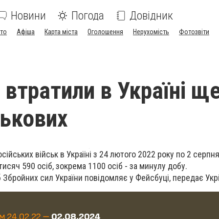
Новини
Погода
Довідник
ото
Афіша
Карта міста
Оголошення
Нерухомість
Фотозвіти
 втратили в Україні щ
ськових
осійських військ в Україні з 24 лютого 2022 року по 2 серпн
исяч 590 осіб, зокрема 1100 осіб - за минулу добу.
 Збройних сил України повідомляє у Фейсбуці, передає Укр