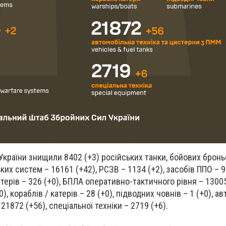
 України знищили 8402 (+3) російських танки, бойових бро
ких систем – 16161 (+42), РСЗВ – 1134 (+2), засобів ППО – 9
оптерів – 326 (+0), БПЛА оперативно-тактичного рівня – 13005
), кораблів / катерів – 28 (+0), підводних човнів – 1 (+0), а
21872 (+56), спеціальної техніки – 2719 (+6).