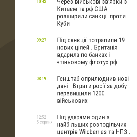
Через військові зв'язки з
10:43
Китаєм та рф США
розширили санкції проти
Куби
Під санкції потрапили 19
09:27
нових цілей . Британія
вдарила по банках і
«тіньовому флоту» рф
Генштаб оприлюднив нові
08:19
дані . Втрати росії за добу
перевищили 1200
військових
Під ударами один з
12:52
5 серпня
найбільших розподільчих
центрів Wildberries та НПЗ .