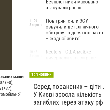
Безпілотники масовано
атакували росію
Повітряні сили ЗСУ
11:29
5 серпня
озвучили деталі нічного
обстрілу : з десятків ракет
– жодної збитої
Reuters - США майже
10:42
5 серпня
вичерпали запаси ракет
великої дальності
ТОП НОВИНИ
ньованих машин
07 (+0),
Серед поранених – діти .
 (+37),
У Києві зросла кількість
втомобільної
загиблих через атаку рф