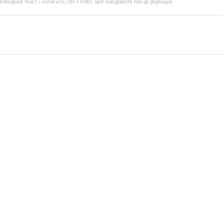
бхідний текст і натисніть Ctrl + Enter, щоб повідомити про це редакцію