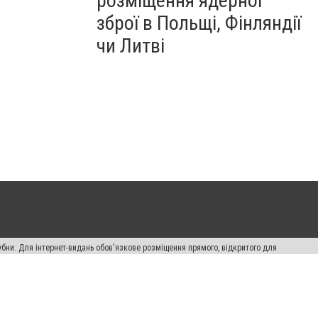
розміщення ядерної
зброї в Польщі, Фінляндії
чи Литві
убни. Для інтернет-видань обов'язкове розміщення прямого, відкритого для
лама" публікуються на правах реклами.
ості
Правила сайту