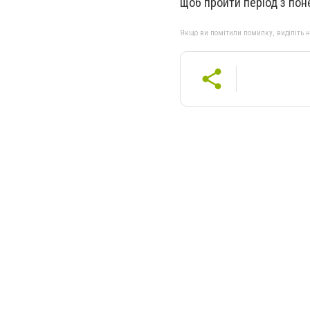
щоб пройти період з пон
Якщо ви помітили помилку, виділіть нео