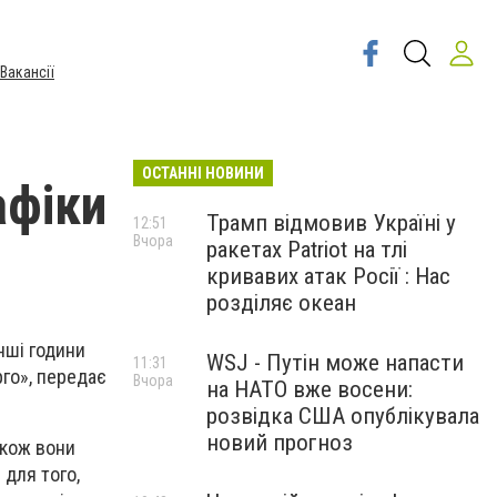
Вакансії
ОСТАННІ НОВИНИ
афіки
Трамп відмовив Україні у
12:51
Вчора
ракетах Patriot на тлі
кривавих атак Росії : Нас
розділяє океан
нші години
WSJ - Путін може напасти
11:31
го», передає
Вчора
на НАТО вже восени:
розвідка США опублікувала
новий прогноз
акож вони
для того,