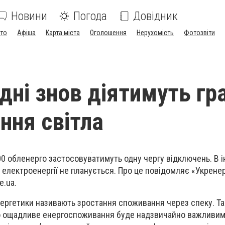
Новини
Погода
Довідник
ото
Афіша
Карта міста
Оголошення
Нерухомість
Фотозвіти
одні знов діятимуть гр
ння світла
:00 обленерго застосовуватимуть одну чергу відключень. В і
лектроенергії не планується. Про це повідомляє «Укренер
e.ua.
ргетики називають зростання споживання через спеку. Т
о ощадливе енергоспоживання буде надзвичайно важливим 