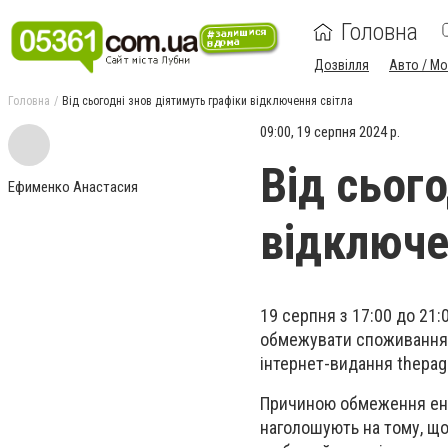
Головна
Дозвілля
Авто / М
Головна
Від сьогодні знов діятимуть графіки відключення світла
09:00, 19 серпня 2024 р.
Від сьог
Ефименко Анастасия
відключе
19 серпня з 17:00 до 21
обмежувати споживання е
інтернет-видання thepag
Причиною обмеження ене
наголошують на тому, щ