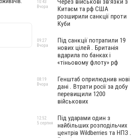
Через військові зв'язки з
оживачів.
10:43
Вчора
Китаєм та рф США
розширили санкції проти
Куби
Під санкції потрапили 19
09:27
Вчора
нових цілей . Британія
вдарила по банках і
«тіньовому флоту» рф
Генштаб оприлюднив нові
08:19
Вчора
дані . Втрати росії за добу
перевищили 1200
військових
Під ударами один з
12:52
5 серпня
найбільших розподільчих
центрів Wildberries та НПЗ .