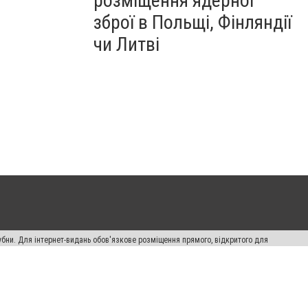
розміщення ядерної
зброї в Польщі, Фінляндії
чи Литві
убни. Для інтернет-видань обов'язкове розміщення прямого, відкритого для
лама" публікуються на правах реклами.
ості
Правила сайту