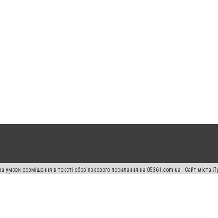
а умови розміщення в тексті обов'язкового посилання на 05361.com.ua - Сайт міста Л
сті або в якості джерела. Порушення виняткових прав переслідується Законом.
ський спецпроєкт", "Політичні новини", "Пресреліз", "PR", "Офіційно", "Політична рек
раншиза "CitySites"
Правила класифайд
Редакційна політика
Політика конфіденційн