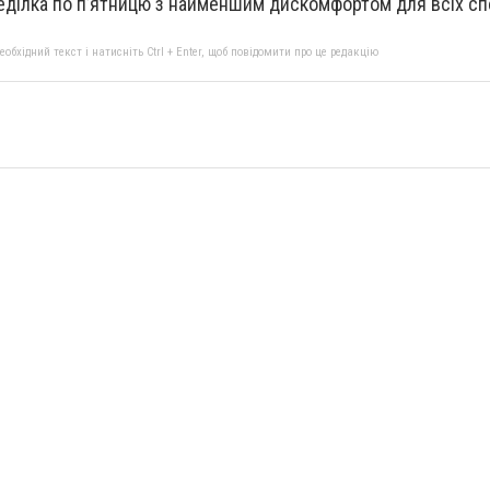
еділка по п’ятницю з найменшим дискомфортом для всіх сп
бхідний текст і натисніть Ctrl + Enter, щоб повідомити про це редакцію