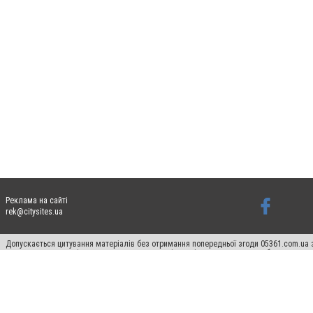
Реклама на сайті
rek@citysites.ua
Допускається цитування матеріалів без отримання попередньої згоди 05361.com.ua з
пошукових систем гіперпосилання на цитовані статті не нижче другого абзацу в тек
Матеріали з плашками "Новини компаній", "Промо", "Партнерський матеріал", "Партнер
Реклама на сайті
Ф